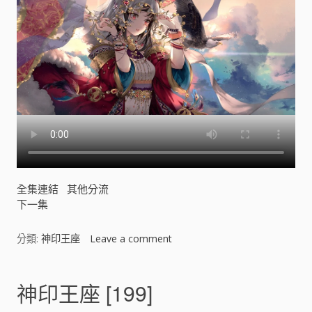
全集連結
其他分流
下一集
分類:
神印王座
Leave a comment
o
n
神
印
神印王座 [199]
王
座