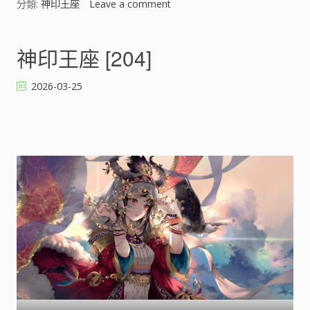
分類:
神印王座
Leave a comment
o
n
神
印
神印王座 [204]
王
座
2026-03-25
[
]