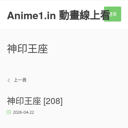
S
k
Anime1.in 動畫線上看
選單
i
p
t
o
c
神印王座
o
n
t
e
n
t
文
上一頁
章
神印王座 [208]
導
2026-04-22
覽