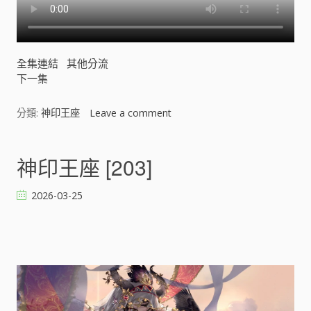
全集連結
其他分流
下一集
分類:
神印王座
Leave a comment
o
n
神
印
神印王座 [203]
王
座
2026-03-25
[
]