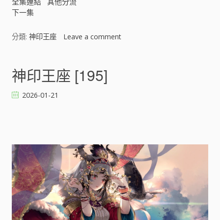
全集連結
其他分流
下一集
分類:
神印王座
Leave a comment
o
n
神
印
神印王座 [195]
王
座
2026-01-21
[
]