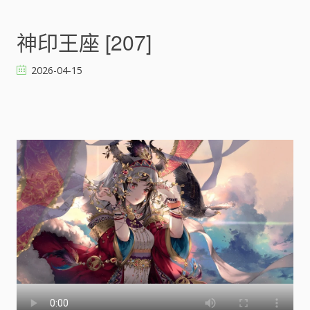
n
神
印
神印王座 [207]
王
座
2026-04-15
[
]