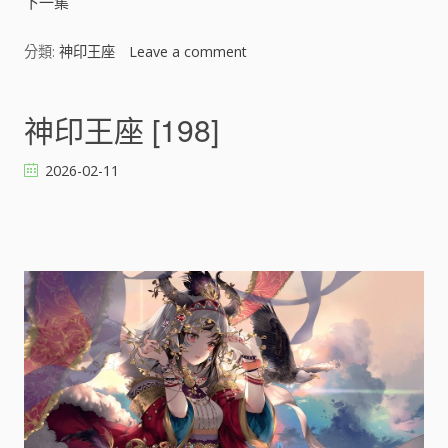
下一集
分類:
神印王座
Leave a comment
o
n
神
印
神印王座 [198]
王
座
2026-02-11
[
]