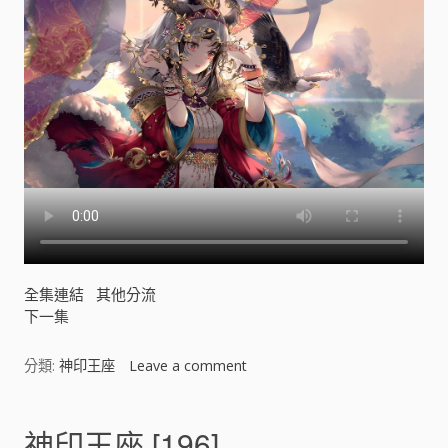
全集連結
其他分流
下一集
分類:
神印王座
Leave a comment
o
n
神
印
神印王座 [196]