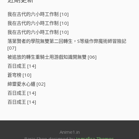
字
:
我在古代的六小時工作制 [10]
我在古代的六小時工作制 [10]
我在古代的六小時工作制 [10]
落第賢者的學院無雙第二回轉生，S等級作弊魔術師冒險記
[07]
被追放的轉生重騎士用游戲知識開無雙 [06]
百日成王 [14]
蒼穹榜 [10]
締靈愛水心纏 [02]
百日成王 [14]
百日成王 [14]
Anime1.in
Basic Shop designed by
Iografica Themes
.