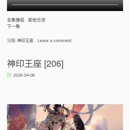
全集連結
其他分流
下一集
分類:
神印王座
Leave a comment
o
n
神
印
神印王座 [206]
王
座
2026-04-08
[
]