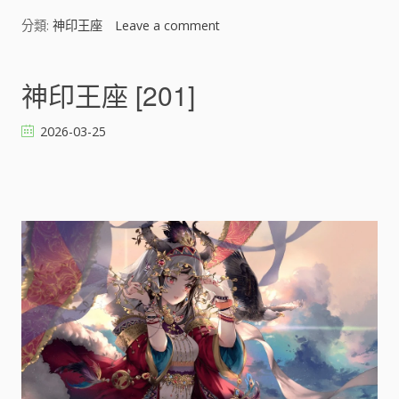
分類:
神印王座
Leave a comment
o
n
神
印
神印王座 [201]
王
座
2026-03-25
[
]