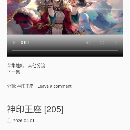
全集連結
其他分流
下一集
分類:
神印王座
Leave a comment
o
n
神
印
神印王座 [205]
王
座
2026-04-01
[
]