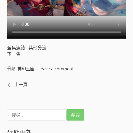
全集連結
其他分流
下一集
分類:
神印王座
Leave a comment
o
n
神
文
上一頁
印
王
章
座
[
導
]
搜
尋
關
覽
鍵
近期更新