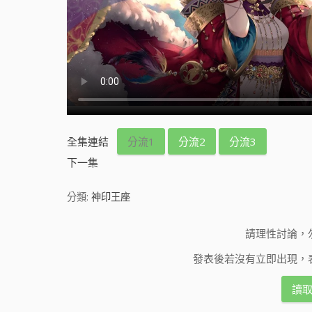
全集連結
分流1
分流2
分流3
下一集
分類:
神印王座
請理性討論，
發表後若沒有立即出現，
讀取