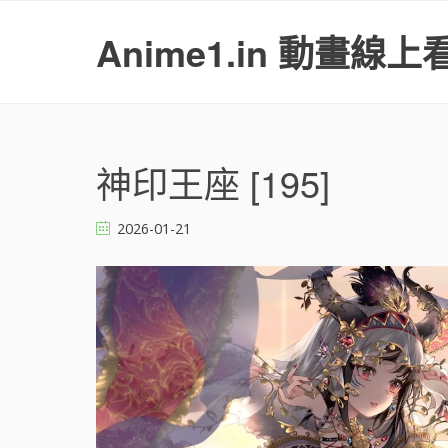
S
k
Anime1.in 動畫線上
i
p
t
o
c
o
神印王座 [195]
n
t
2026-01-21
e
n
t