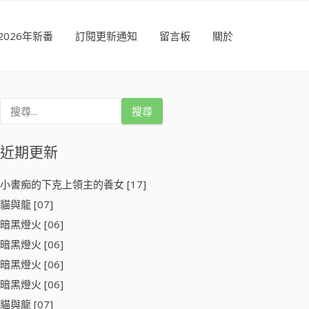
2026年新番
訂閱更新通知
留言板
關於
搜
尋
關
鍵
近期更新
字
:
小書痴的下克上領主的養女 [17]
貓與龍 [07]
暗黑燈火 [06]
暗黑燈火 [06]
暗黑燈火 [06]
暗黑燈火 [06]
貓與龍 [07]