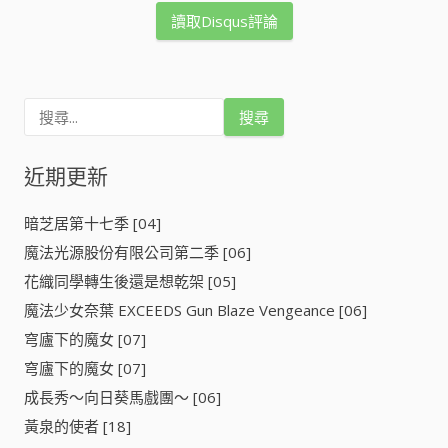
讀取Disqus評論
搜
尋
關
鍵
近期更新
字
:
暗芝居第十七季 [04]
魔法光源股份有限公司第二季 [06]
花織同學轉生後還是想乾架 [05]
魔法少女奈葉 EXCEEDS Gun Blaze Vengeance [06]
穹廬下的魔女 [07]
穹廬下的魔女 [07]
成長秀～向日葵馬戲團～ [06]
黃泉的使者 [18]