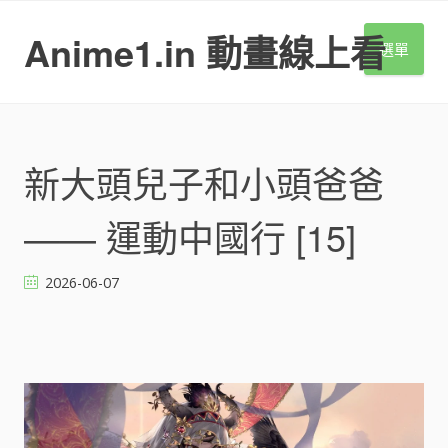
S
k
Anime1.in 動畫線上看
選單
i
p
t
o
c
o
新大頭兒子和小頭爸爸
n
t
—— 運動中國行 [15]
e
n
t
2026-06-07