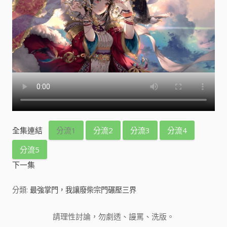
全集連結
分流1
分流2
分流3
分流4
分流5
下一集
分類:
最強掌門，我讓廢柴宗門碾壓三界
請理性討論，勿劇透、謾罵、洗版。