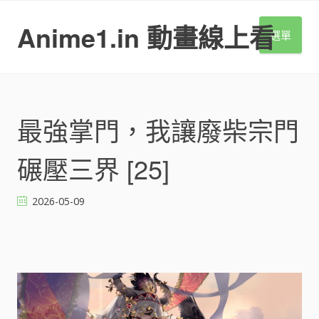
S
k
Anime1.in 動畫線上看
選單
i
p
t
o
c
o
最強掌門，我讓廢柴宗門
n
t
碾壓三界 [25]
e
n
t
2026-05-09