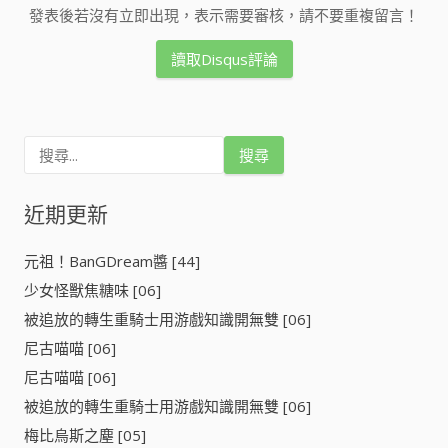
發表後若沒有立即出現，表示需要審核，請不要重複留言！
讀取Disqus評論
搜
尋
關
鍵
近期更新
字
:
元祖！BanGDream醬 [44]
少女怪獸焦糖味 [06]
被追放的轉生重騎士用游戲知識開無雙 [06]
尼古喵喵 [06]
尼古喵喵 [06]
被追放的轉生重騎士用游戲知識開無雙 [06]
梅比烏斯之塵 [05]