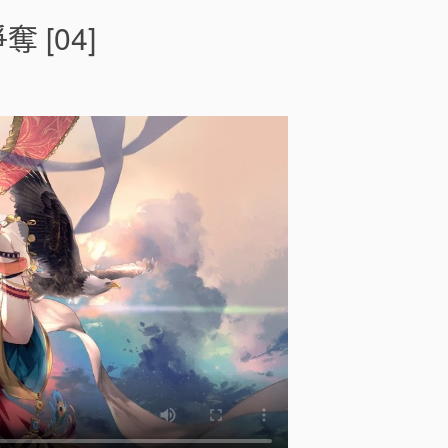
最
強
[04]
出
涸
皇
子
的
暗
躍
帝
位
爭
奪
[
]