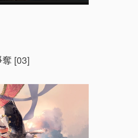
o
n
最
強
[03]
出
涸
皇
子
的
暗
躍
帝
位
爭
奪
[