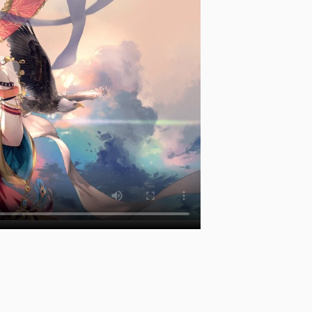
暗
躍
帝
位
爭
奪
[
]
o