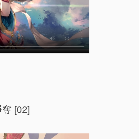
]
o
n
最
強
[02]
出
涸
皇
子
的