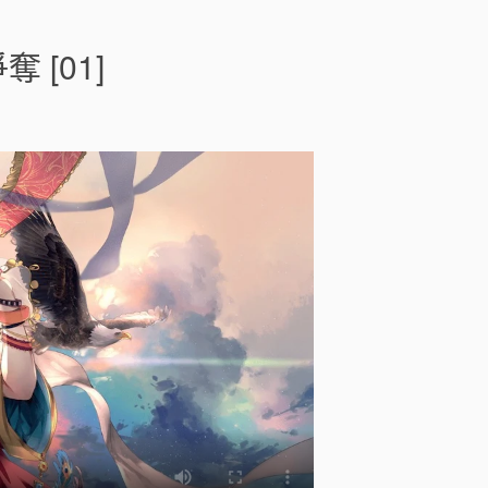
n
最
強
[01]
出
涸
皇
子
的
暗
躍
帝
位
爭
奪
[
]