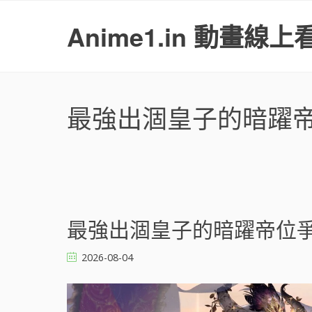
S
k
Anime1.in 動畫線上
i
p
t
o
c
最強出涸皇子的暗躍
o
n
t
e
n
t
文
最強出涸皇子的暗躍帝位爭奪 
章
導
2026-08-04
覽