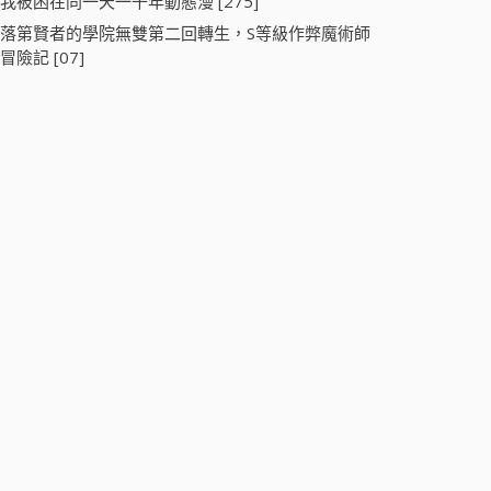
我被困在同一天一千年動態漫 [275]
落第賢者的學院無雙第二回轉生，S等級作弊魔術師
冒險記 [07]