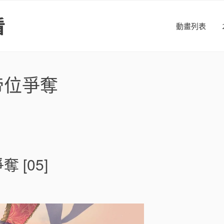
看
動畫列表
帝位爭奪
[05]