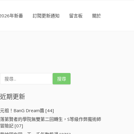
2026年新番
訂閱更新通知
留言板
關於
搜
尋
關
鍵
近期更新
字
:
元祖！BanG Dream醬 [44]
落第賢者的學院無雙第二回轉生，S等級作弊魔術師
冒險記 [07]