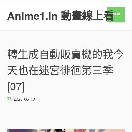
S
k
Anime1.in 動畫線上看
選單
i
p
t
o
c
o
轉生成自動販賣機的我今
n
t
天也在迷宮徘徊第三季
e
n
t
[07]
2026-05-13