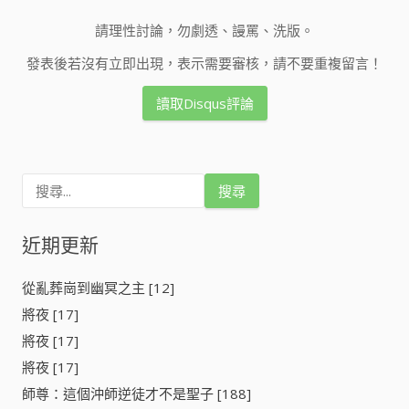
請理性討論，勿劇透、謾罵、洗版。
發表後若沒有立即出現，表示需要審核，請不要重複留言！
讀取Disqus評論
搜
尋
關
鍵
近期更新
字
:
從亂葬崗到幽冥之主 [12]
將夜 [17]
將夜 [17]
將夜 [17]
師尊：這個沖師逆徒才不是聖子 [188]