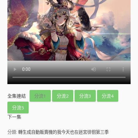
全集連結
分流1
分流2
分流3
分流4
分流5
下一集
分類:
轉生成自動販賣機的我今天也在迷宮徘徊第三季