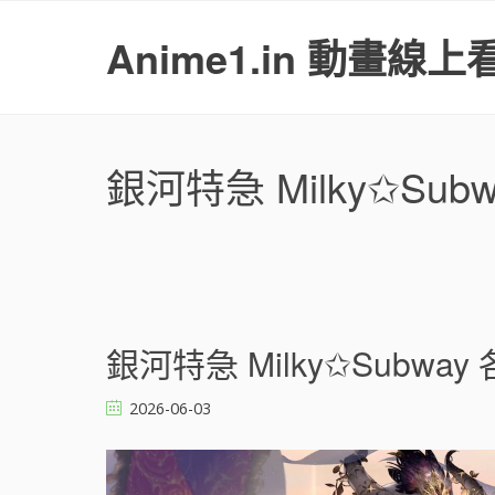
S
k
Anime1.in 動畫線上
i
p
t
o
c
銀河特急 Milky✩Su
o
n
t
e
n
t
文
銀河特急 Milky✩Subwa
章
導
2026-06-03
覽