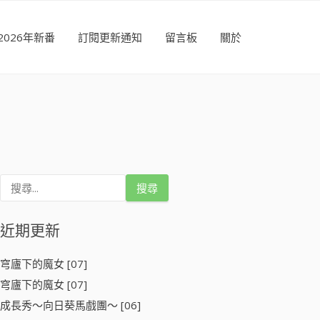
2026年新番
訂閱更新通知
留言板
關於
搜
尋
關
鍵
近期更新
字
:
穹廬下的魔女 [07]
穹廬下的魔女 [07]
成長秀～向日葵馬戲團～ [06]