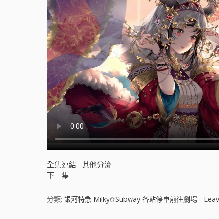
全集連結
其他分流
下一集
分類:
銀河特急 Milky✩Subway 各站停車前往劇場
Lea