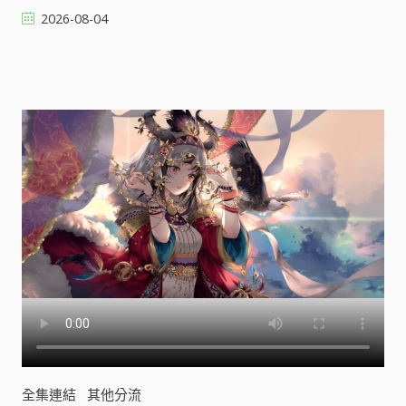
覽
2026-08-04
全集連結
其他分流