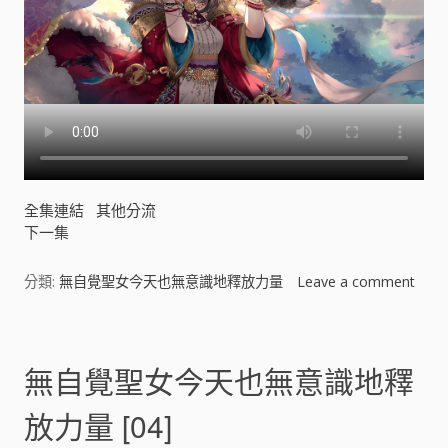
[
]
全集連結
其他分流
下一集
分類:
無自覺聖女今天也無意識地釋放力量
Leave a comment
o
n
無
自
無自覺聖女今天也無意識地釋
覺
聖
放力量 [04]
女