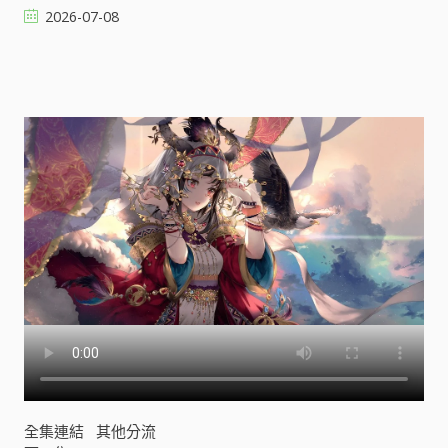
2026-07-08
天
也
無
意
識
地
釋
放
力
量
[
]
全集連結
其他分流