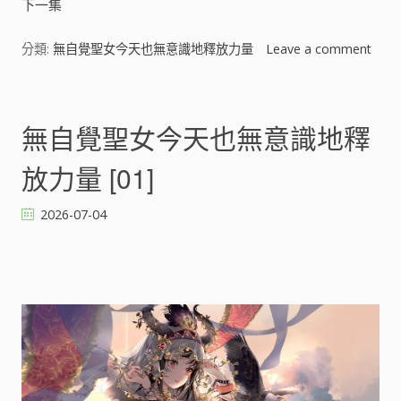
下一集
分類:
無自覺聖女今天也無意識地釋放力量
Leave a comment
o
n
無
自
無自覺聖女今天也無意識地釋
覺
聖
放力量 [01]
女
今
2026-07-04
天
也
無
意
識
地
釋
放
力
量