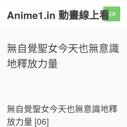
S
k
Anime1.in 動畫線上看
選單
i
p
t
o
c
無自覺聖女今天也無意識
o
n
地釋放力量
t
e
n
t
文
無自覺聖女今天也無意識地釋
章
放力量 [06]
導