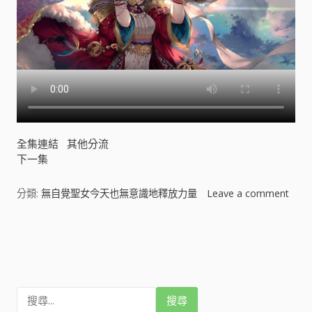
[
]
全集連結
其他分流
下一集
分類:
無自覺聖女今天也無意識地釋放力量
Leave a comment
o
n
無
文
自
覺
章
聖
搜
女
尋
今