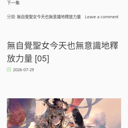
下一集
分類:
無自覺聖女今天也無意識地釋放力量
Leave a comment
o
n
無
自
無自覺聖女今天也無意識地釋
覺
聖
放力量 [05]
女
今
2026-07-29
天
也
無
意
識
地
釋
放
力
量