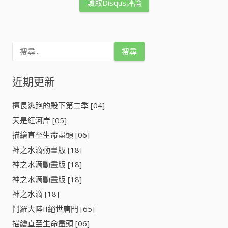
讀取Disqus評論
搜
尋
關
鍵
近期更新
字
:
擅長逃跑的殿下第二季 [04]
天是紅河岸 [05]
描繪直至生命盡頭 [06]
神之水滴動畫版 [18]
神之水滴動畫版 [18]
神之水滴動畫版 [18]
神之水滴 [18]
鬥羅大陸II絕世唐門 [65]
描繪直至生命盡頭 [06]