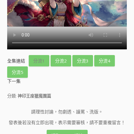
全集連結
分流1
分流2
分流3
分流4
分流5
下一集
分類:
神印王座獵魔團篇
請理性討論，勿劇透、謾罵、洗版。
發表後若沒有立即出現，表示需要審核，請不要重複留言！