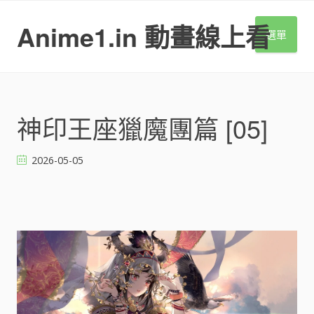
S
k
Anime1.in 動畫線上看
選單
i
p
t
o
c
o
神印王座獵魔團篇 [05]
n
t
2026-05-05
e
n
t