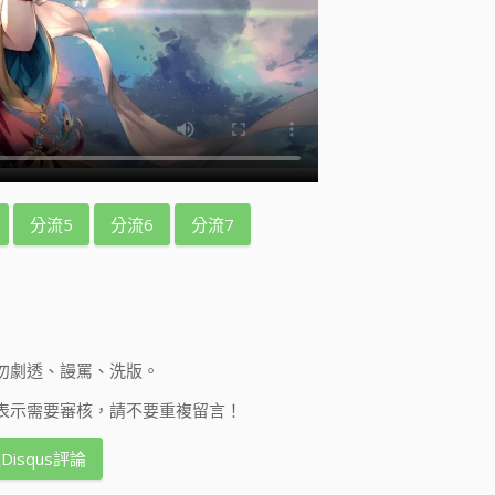
分流5
分流6
分流7
勿劇透、謾罵、洗版。
表示需要審核，請不要重複留言！
Disqus評論