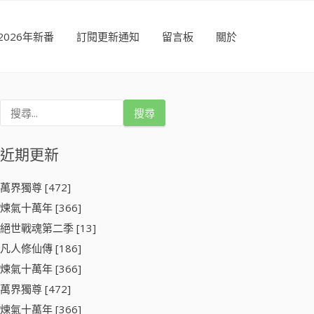
2026年新番
訂閱更新通知
留言板
關於
搜
尋
關
鍵
近期更新
字
:
萬界獨尊 [472]
煉氣十萬年 [366]
絕世戰魂第二季 [13]
凡人修仙傳 [186]
煉氣十萬年 [366]
萬界獨尊 [472]
煉氣十萬年 [366]