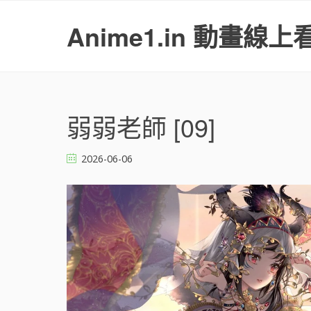
S
k
Anime1.in 動畫線上
i
p
t
o
c
o
弱弱老師 [09]
n
t
2026-06-06
e
n
t