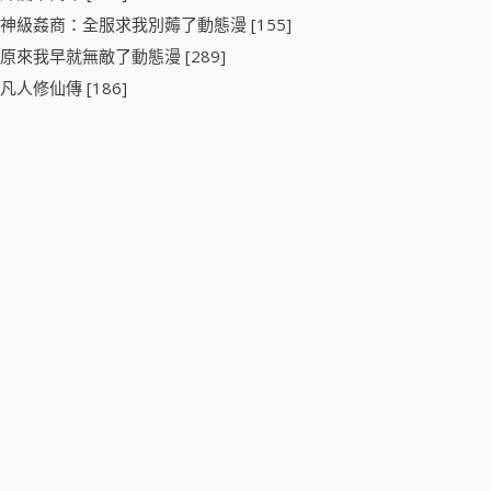
神級姦商：全服求我別薅了動態漫 [155]
原來我早就無敵了動態漫 [289]
凡人修仙傳 [186]