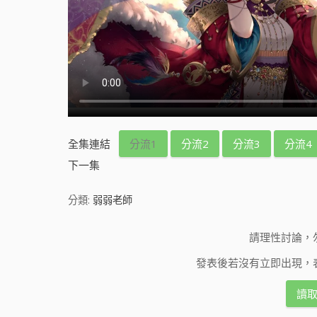
全集連結
分流1
分流2
分流3
分流4
下一集
分類:
弱弱老師
請理性討論，
發表後若沒有立即出現，
讀取