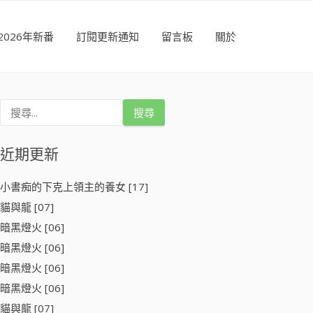
2026年新番
訂閱更新通知
留言板
關於
搜
尋
關
鍵
近期更新
字
:
小書痴的下克上領主的養女 [17]
貓與龍 [07]
暗黑燈火 [06]
暗黑燈火 [06]
暗黑燈火 [06]
暗黑燈火 [06]
貓與龍 [07]