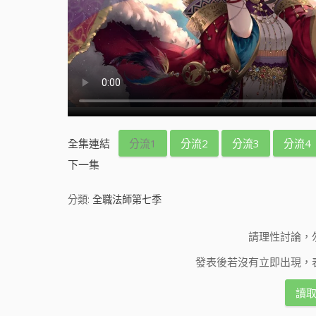
全集連結
分流1
分流2
分流3
分流4
下一集
分類:
全職法師第七季
請理性討論，
發表後若沒有立即出現，
讀取