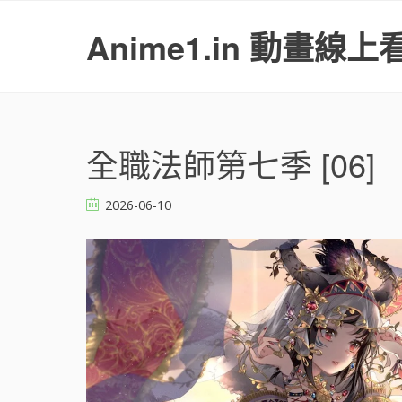
S
k
Anime1.in 動畫線上
i
p
t
o
c
o
全職法師第七季 [06]
n
t
2026-06-10
e
n
t