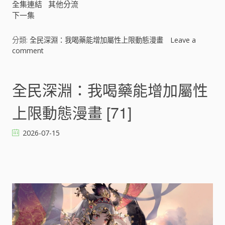
全集連結
其他分流
下一集
分類:
全民深淵：我喝藥能增加屬性上限動態漫畫
Leave a
comment
o
n
全
民
全民深淵：我喝藥能增加屬性
深
淵
上限動態漫畫 [71]
：
我
2026-07-15
喝
藥
能
增
加
屬
性
上
限