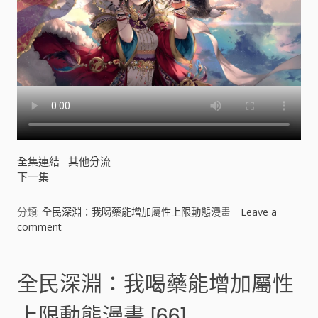
動
態
漫
畫
[
]
全集連結
其他分流
下一集
分類:
全民深淵：我喝藥能增加屬性上限動態漫畫
Leave a
comment
o
n
全
民
全民深淵：我喝藥能增加屬性
深
淵
上限動態漫畫 [66]
：