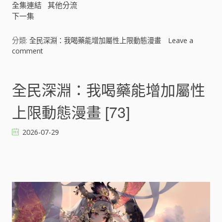
全集連結
其他分流
下一集
分類:
全民深淵：我喝藥能增加屬性上限動態漫畫
Leave a
comment
o
n
全
民
全民深淵：我喝藥能增加屬性
深
淵
上限動態漫畫 [73]
：
我
2026-07-29
喝
藥
能
增
加
屬
性
上
限