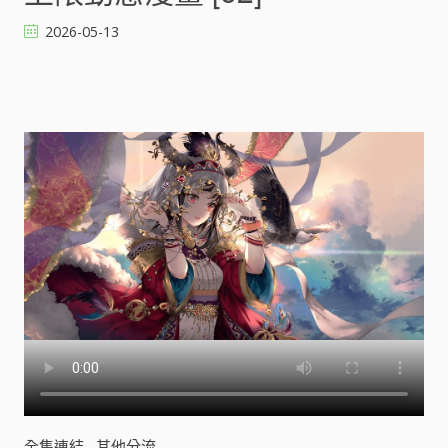
我
2026-05-13
喝
藥
能
增
加
屬
性
上
限
動
態
漫
畫
[
]
全集連結
其他分流