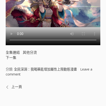
態
漫
畫
[
]
全集連結
其他分流
下一集
分類:
全民深淵：我喝藥能增加屬性上限動態漫畫
Leave a
comment
o
n
全
文
上一頁
民
深
章
淵
：