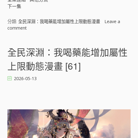
下一集
分類:
全民深淵：我喝藥能增加屬性上限動態漫畫
Leave a
comment
o
n
全
民
全民深淵：我喝藥能增加屬性
深
淵
上限動態漫畫 [61]
：
我
2026-05-13
喝
藥
能
增
加
屬
性
上
限
動