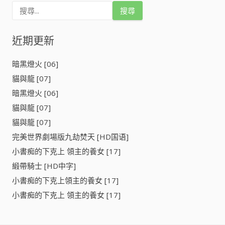
導
我
搜
尋
喝
關
覽
藥
鍵
近期更新
能
字
增
:
加
暗黑燈火 [06]
屬
貓與龍 [07]
性
上
暗黑燈火 [06]
限
貓與龍 [07]
動
貓與龍 [07]
態
漫
完美世界劇場版九劫焚天 [HD国语]
畫
小書痴的下克上 領主的養女 [17]
[
]
緞帶騎士 [HD中字]
小書痴的下克上領主的養女 [17]
小書痴的下克上 領主的養女 [17]