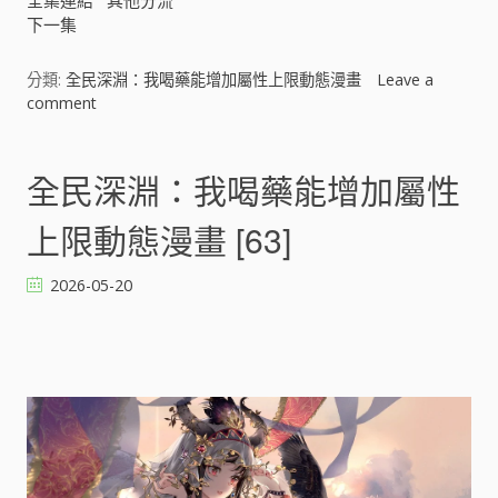
下一集
分類:
全民深淵：我喝藥能增加屬性上限動態漫畫
Leave a
comment
o
n
全
民
全民深淵：我喝藥能增加屬性
深
淵
上限動態漫畫 [63]
：
我
2026-05-20
喝
藥
能
增
加
屬
性
上
限