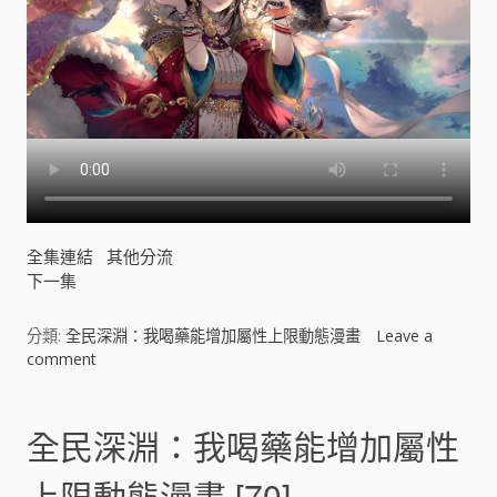
動
態
漫
畫
[
]
全集連結
其他分流
下一集
分類:
全民深淵：我喝藥能增加屬性上限動態漫畫
Leave a
comment
o
n
全
民
全民深淵：我喝藥能增加屬性
深
淵
上限動態漫畫 [70]