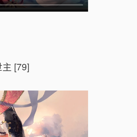
o
n
末
世
[79]
重
生
之
我
在
樂
高
當
救
世
主