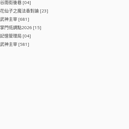
谷雨街後巷 [04]
花仙子之魔法香對論 [23]
武神主宰 [681]
掌門低調點2026 [15]
記憶管理局 [04]
武神主宰 [581]