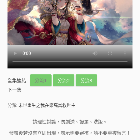
全集連結
分流1
分流2
分流3
下一集
分類:
末世重生之我在樂高當救世主
請理性討論，勿劇透、謾罵、洗版。
發表後若沒有立即出現，表示需要審核，請不要重複留言！