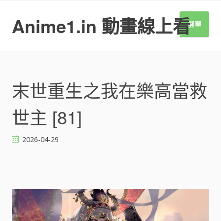
S
k
Anime1.in 動畫線上看
選單
i
p
t
o
c
o
末世重生之我在樂高當救
n
t
世主 [81]
e
n
t
2026-04-29