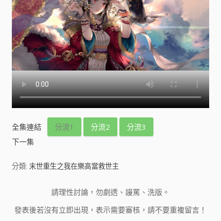
全集連結
分流1
分流2
分流3
下一集
分類:
末世重生之我在樂高當救世主
請理性討論，勿劇透、謾罵、洗版。
發表後若沒有立即出現，表示需要審核，請不要重複留言！