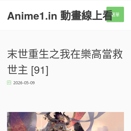
S
k
Anime1.in 動畫線上看
選單
i
p
t
o
c
o
末世重生之我在樂高當救
n
t
世主 [91]
e
n
t
2026-05-09