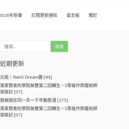
2026年新番
訂閱更新通知
留言板
關於
搜
尋
關
鍵
近期更新
字
:
元祖！BanG Dream醬 [44]
落第賢者的學院無雙第二回轉生，S等級作弊魔術師
冒險記 [07]
我被困在同一天一千年動態漫 [275]
落第賢者的學院無雙第二回轉生，S等級作弊魔術師
冒險記 [07]