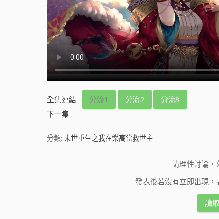
全集連結
分流1
分流2
分流3
下一集
分類:
末世重生之我在樂高當救世主
請理性討論，
發表後若沒有立即出現，
讀取