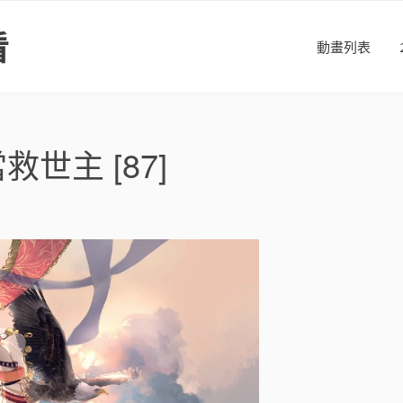
看
動畫列表
世主 [87]