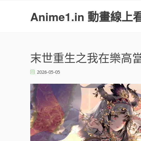
S
k
Anime1.in 動畫線上
i
p
t
o
c
o
末世重生之我在樂高當救
n
t
2026-05-05
e
n
t