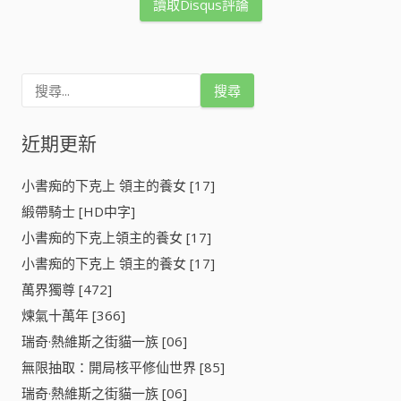
讀取Disqus評論
搜
尋
關
鍵
近期更新
字
:
小書痴的下克上 領主的養女 [17]
緞帶騎士 [HD中字]
小書痴的下克上領主的養女 [17]
小書痴的下克上 領主的養女 [17]
萬界獨尊 [472]
煉氣十萬年 [366]
瑞奇·熱維斯之街貓一族 [06]
無限抽取：開局核平修仙世界 [85]
瑞奇·熱維斯之街貓一族 [06]