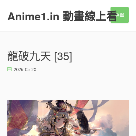
S
k
Anime1.in 動畫線上看
選單
i
p
t
o
c
o
龍破九天 [35]
n
t
2026-05-20
e
n
t