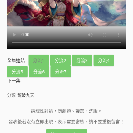
全集連結
分流1
分流2
分流3
分流4
分流5
分流6
分流7
下一集
分類:
龍破九天
請理性討論，勿劇透、謾罵、洗版。
發表後若沒有立即出現，表示需要審核，請不要重複留言！