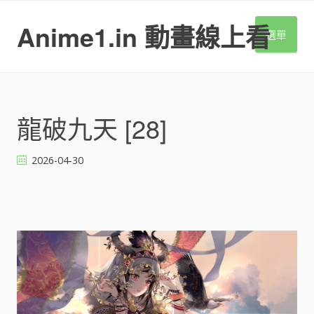
S
k
Anime1.in 動畫線上看
選單
i
p
t
o
c
o
龍破九天 [28]
n
t
2026-04-30
e
n
t