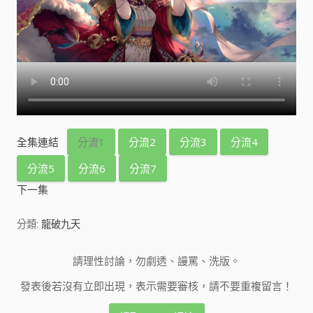
全集連結
分流1
分流2
分流3
分流4
分流5
分流6
分流7
下一集
分類:
龍破九天
請理性討論，勿劇透、謾罵、洗版。
發表後若沒有立即出現，表示需要審核，請不要重複留言！