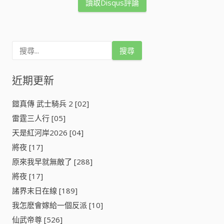
讀取Disqus評論
搜
尋
關
鍵
近期更新
字
:
鎧真傳 武士騎兵 2 [02]
雷霆三人行 [05]
天是紅河岸2026 [04]
將夜 [17]
原來我早就無敵了 [288]
將夜 [17]
諸界末日在線 [189]
我怎麽會嫁給一個反派 [10]
仙武帝尊 [526]