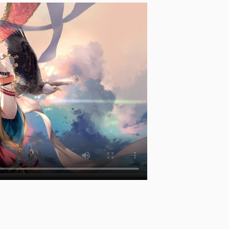
宗
門
要
靠
你
封
神
[
]