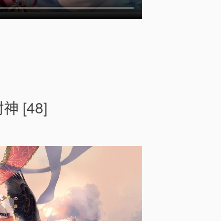
o
n
老
祖
[48]
別
睡
了
，
宗
門
要
靠
你
封
神