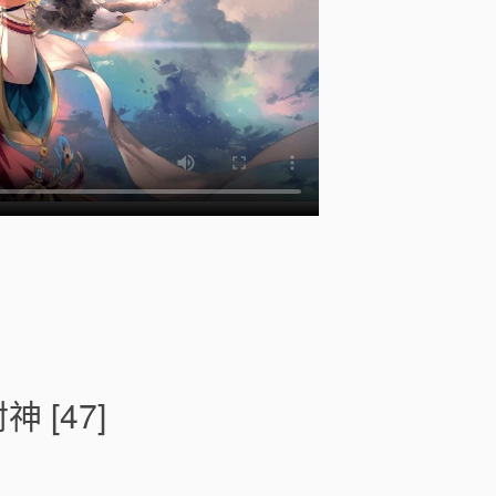
[
]
o
n
老
祖
[47]
別
睡
了
，