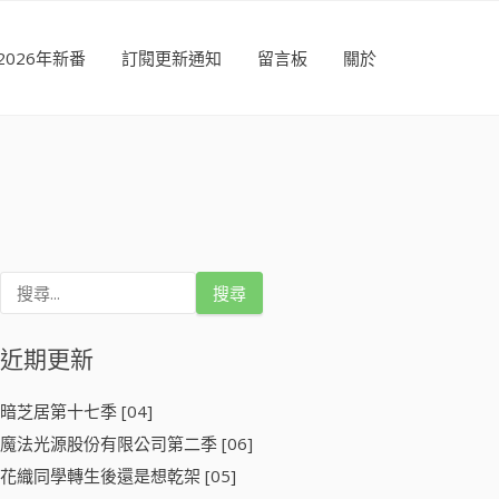
2026年新番
訂閱更新通知
留言板
關於
搜
尋
關
鍵
近期更新
字
:
暗芝居第十七季 [04]
魔法光源股份有限公司第二季 [06]
花織同學轉生後還是想乾架 [05]