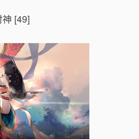
n
老
祖
[49]
別
睡
了
，
宗
門
要
靠
你
封
神
[
]