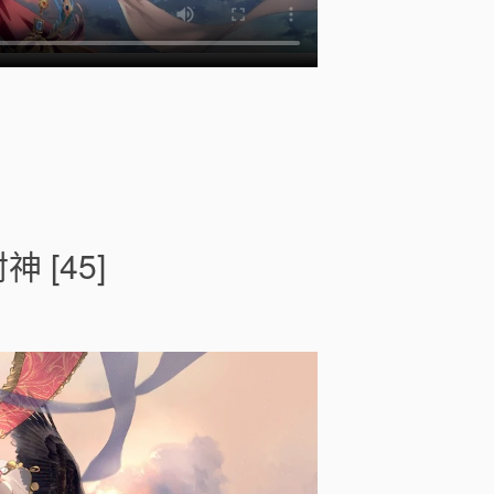
o
n
老
祖
[45]
別
睡
了
，
宗
門
要
靠
你
封