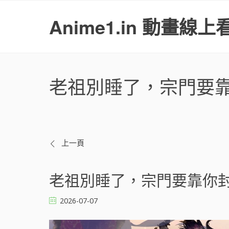
S
k
Anime1.in 動畫線上
i
p
t
o
c
老祖別睡了，宗門要
o
n
t
e
n
t
文
上一頁
章
老祖別睡了，宗門要靠你封神 
導
2026-07-07
覽