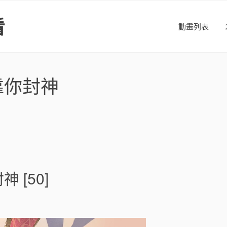
看
動畫列表
靠你封神
[50]