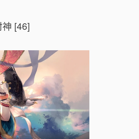
o
n
老
祖
[46]
別
睡
了
，
宗
門
要
靠
你
封
神
[
]