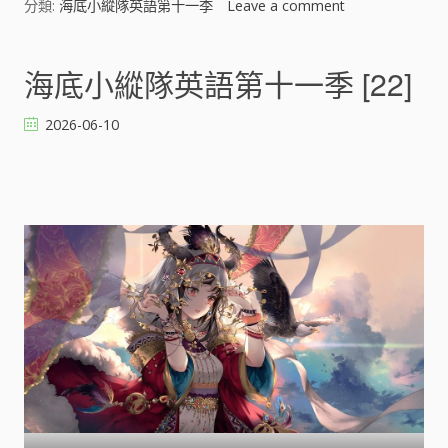
分類:
海底小縱隊英語第十一季
Leave a comment
o
n
海
底
海底小縱隊英語第十一季 [22]
小
縱
2026-06-10
隊
英
語
第
十
一
季
[
]