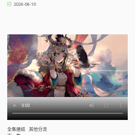
2026-06-10
隊
英
語
第
十
一
季
[
]
全集連結
其他分流