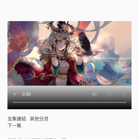
語
第
十
一
季
[
]
全集連結
其他分流
下一集