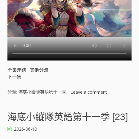
全集連結
其他分流
下一集
分類:
海底小縱隊英語第十一季
Leave a comment
o
n
海
底
海底小縱隊英語第十一季 [23]
小
縱
2026-06-10
隊
英