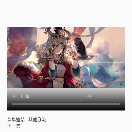
英
語
第
十
一
季
[
]
全集連結
其他分流
下一集