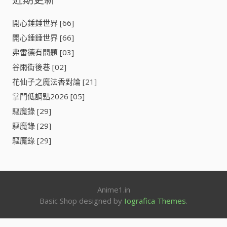
字
一
:
季
開心錘錘世界 [66]
[
開心錘錘世界 [66]
]
弗雷德有問題 [03]
谷雨街後巷 [02]
花仙子之魔法香對論 [21]
掌門低調點2026 [05]
驅魔錄 [29]
驅魔錄 [29]
驅魔錄 [29]
Anime1.in
Basic Shop designed by
Iografica Themes
.