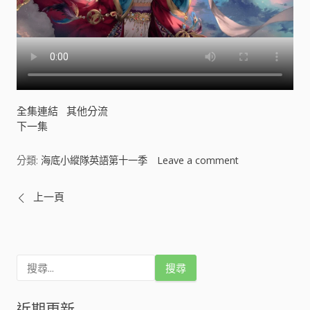
全集連結
其他分流
下一集
分類:
海底小縱隊英語第十一季
Leave a comment
o
n
海
文
上一頁
底
小
章
縱
隊
導
英
搜
尋
語
關
覽
第
鍵
近期更新
十