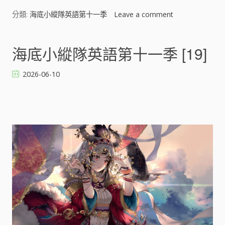
分類:
海底小縱隊英語第十一季
Leave a comment
o
n
海
底
海底小縱隊英語第十一季 [19]
小
縱
2026-06-10
隊
英
語
第
十
一
季
[
]