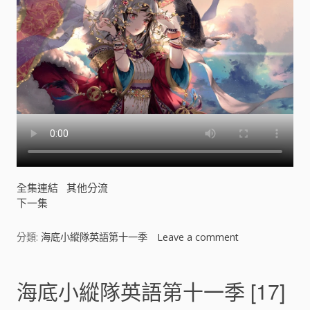
[
]
全集連結
其他分流
下一集
分類:
海底小縱隊英語第十一季
Leave a comment
o
n
海
底
海底小縱隊英語第十一季 [17]
小
縱