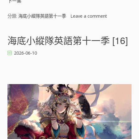
下一集
分類:
海底小縱隊英語第十一季
Leave a comment
o
n
海
底
海底小縱隊英語第十一季 [16]
小
縱
2026-06-10
隊
英
語
第
十
一
季
[
]