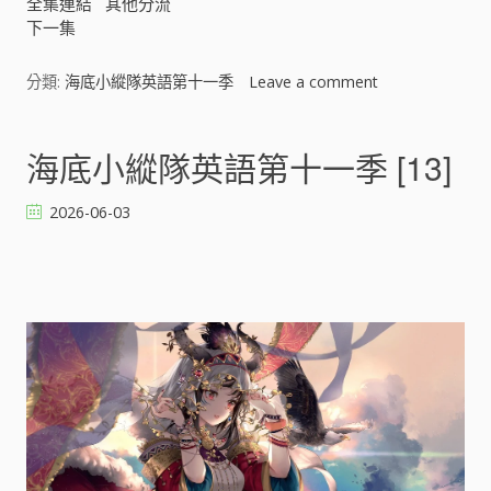
全集連結
其他分流
下一集
分類:
海底小縱隊英語第十一季
Leave a comment
o
n
海
底
海底小縱隊英語第十一季 [13]
小
縱
2026-06-03
隊
英
語
第
十
一
季
[
]