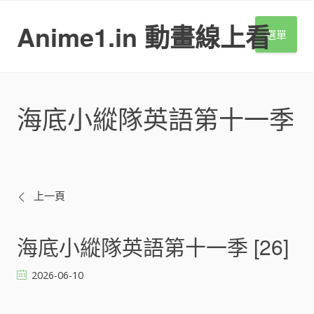
S
k
Anime1.in 動畫線上看
選單
i
p
t
o
c
海底小縱隊英語第十一季
o
n
t
e
n
t
文
上一頁
章
海底小縱隊英語第十一季 [26]
導
2026-06-10
覽