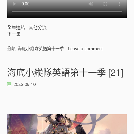
全集連結
其他分流
下一集
分類:
海底小縱隊英語第十一季
Leave a comment
o
n
海
底
海底小縱隊英語第十一季 [21]
小
縱
2026-06-10
隊
英
語
第
十
一
季
[