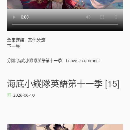
全集連結
其他分流
下一集
分類:
海底小縱隊英語第十一季
Leave a comment
o
n
海
底
海底小縱隊英語第十一季 [15]
小
縱
2026-06-10
隊
英
語
第
十
一