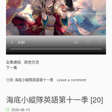
]
全集連結
其他分流
下一集
分類:
海底小縱隊英語第十一季
Leave a comment
o
n
海
底
海底小縱隊英語第十一季 [20]
小
縱
2026-06-10
隊