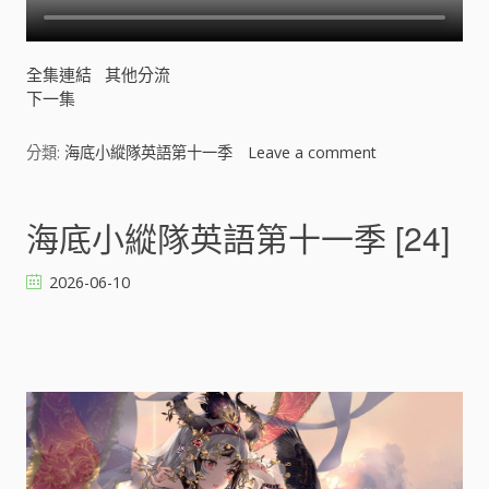
全集連結
其他分流
下一集
分類:
海底小縱隊英語第十一季
Leave a comment
o
n
海
底
海底小縱隊英語第十一季 [24]
小
縱
2026-06-10
隊
英
語
第
十
一
季
[
]