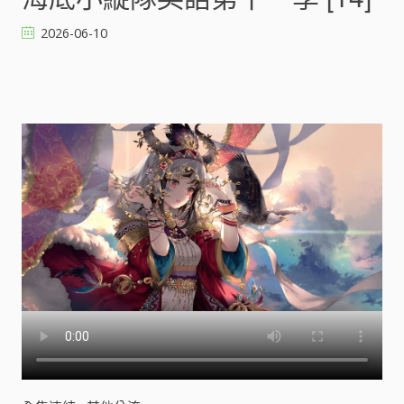
小
縱
2026-06-10
隊
英
語
第
十
一
季
[
]