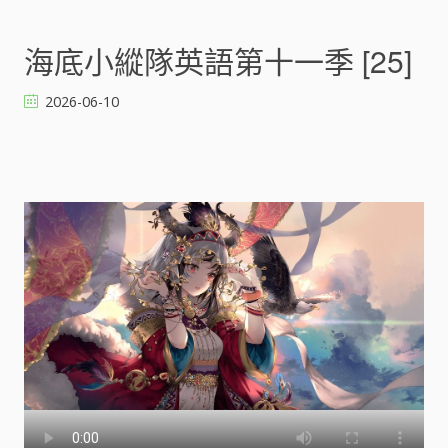
n
海
底
海底小縱隊英語第十一季 [25]
小
縱
2026-06-10
隊
英
語
第
十
一
季
[
]