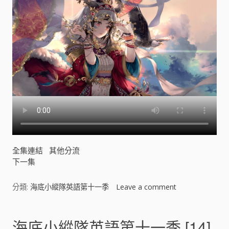
季
[
]
全集連結
其他分流
下一集
分類:
海底小縱隊英語第十一季
Leave a comment
o
n
海
底
海底小縱隊英語第十一季 [14]