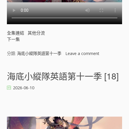
全集連結
其他分流
下一集
分類:
海底小縱隊英語第十一季
Leave a comment
o
n
海
底
海底小縱隊英語第十一季 [18]
小
縱
2026-06-10
隊
英
語
第
十
一
季