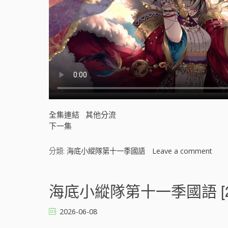
全集連結
其他分流
下一集
分類:
海底小縱隊第十一季國語
Leave a comment
o
n
海
底
海底小縱隊第十一季國語 [2
小
縱
2026-06-08
隊
第