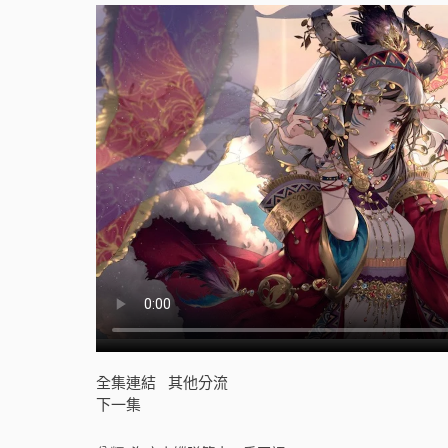
十
一
季
國
語
[
]
全集連結
其他分流
下一集