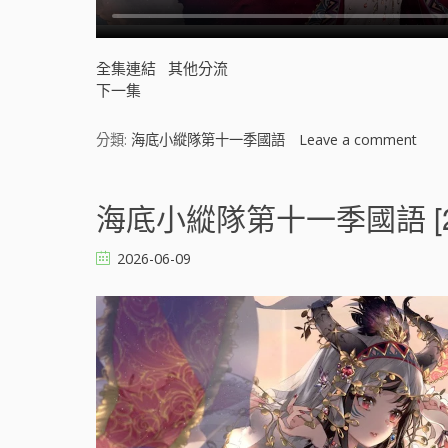
全集連結
其他分流
下一集
分類:
海底小縱隊第十一季國語
Leave a comment
o
n
海
底
海底小縱隊第十一季國語 [2
小
縱
2026-06-09
隊
第
十
一
季
國
語
[
]