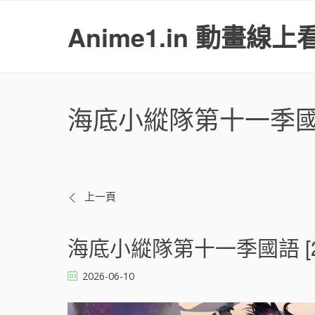
S
k
Anime1.in 動畫線上
i
p
t
o
c
海底小縱隊第十一季
o
n
t
e
n
t
文
上一頁
章
海底小縱隊第十一季國語 [2
導
2026-06-10
覽