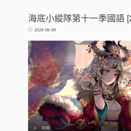
n
海
底
海底小縱隊第十一季國語 [2
小
縱
2026-06-09
隊
第
十
一
季
國
語
[
]