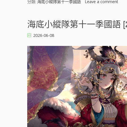
分類:
海底小縱隊第十一季國語
Leave a comment
o
n
海
底
海底小縱隊第十一季國語 [2
小
縱
2026-06-08
隊
第
十
一
季
國
語
[
]