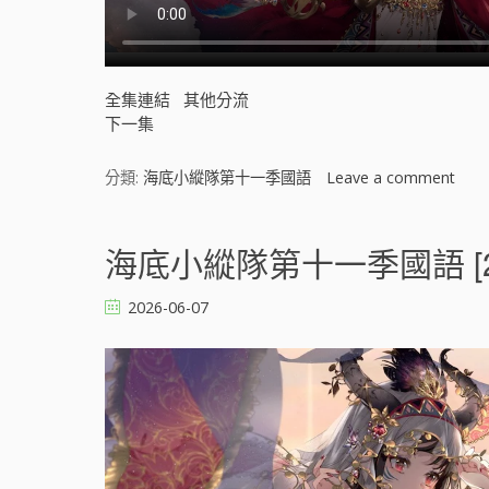
全集連結
其他分流
下一集
分類:
海底小縱隊第十一季國語
Leave a comment
o
n
海
底
海底小縱隊第十一季國語 [2
小
縱
2026-06-07
隊
第
十
一
季
國
語
[