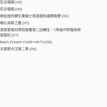
尼古喵喵 [06]
尼古喵喵 [06]
被追放的轉生重騎士用游戲知識開無雙 [06]
梅比烏斯之塵 [05]
落第賢者的學院無雙第二回轉生，S等級作弊魔術師
冒險記 [07]
BanG Dream! YUME∞MITA [08]
文豪野犬汪第二季 [06]