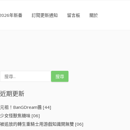
2026年新番
訂閱更新通知
留言板
關於
搜
尋
關
鍵
近期更新
字
:
元祖！BanGDream醬 [44]
少女怪獸焦糖味 [06]
被追放的轉生重騎士用游戲知識開無雙 [06]