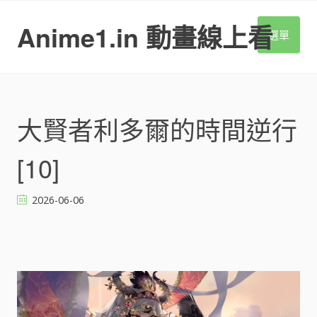
S
k
Anime1.in 動畫線上看
選單
i
p
t
o
c
o
大賢者利多爾的時間逆行
n
t
[10]
e
n
t
2026-06-06