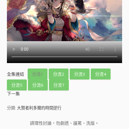
全集連結
分流1
分流2
分流3
分流4
分流5
分流6
分流7
下一集
分類:
大賢者利多爾的時間逆行
請理性討論，勿劇透、謾罵、洗版。