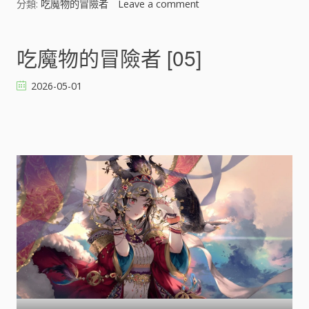
分類:
吃魔物的冒險者
Leave a comment
o
n
吃
魔
吃魔物的冒險者 [05]
物
的
2026-05-01
冒
險
者
[
]