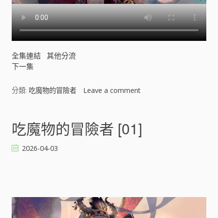
全集連結
其他分流
下一集
分類:
吃魔物的冒險者
Leave a comment
o
n
吃
魔
吃魔物的冒險者 [01]
物
的
2026-04-03
冒
險
者
[
]