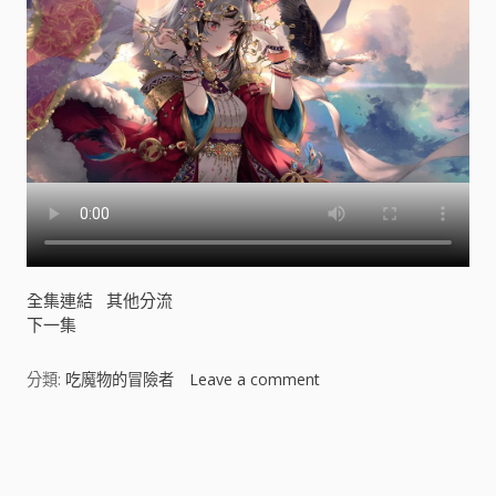
全集連結
其他分流
下一集
分類:
吃魔物的冒險者
Leave a comment
o
n
吃
文
魔
物
的