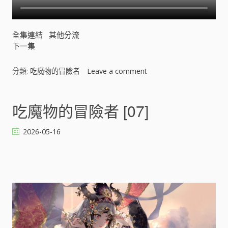
全集連結
其他分流
下一集
分類:
吃魔物的冒險者
Leave a comment
o
n
吃
魔
吃魔物的冒險者 [07]
物
的
2026-05-16
冒
險
者
[
]