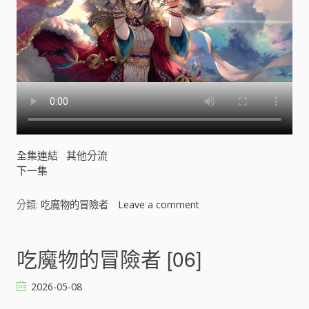
全集連結
其他分流
下一集
分類:
吃魔物的冒險者
Leave a comment
o
n
吃
魔
吃魔物的冒險者 [06]
物
的
2026-05-08
冒
險