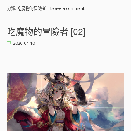
分類:
吃魔物的冒險者
Leave a comment
o
n
吃
魔
吃魔物的冒險者 [02]
物
的
2026-04-10
冒
險
者
[
]