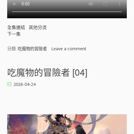
全集連結
其他分流
下一集
分類:
吃魔物的冒險者
Leave a comment
o
n
吃
魔
吃魔物的冒險者 [04]
物
的
2026-04-24
冒
險
者
[
]