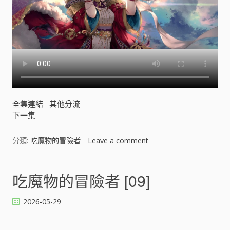
全集連結
其他分流
下一集
分類:
吃魔物的冒險者
Leave a comment
o
n
吃
魔
吃魔物的冒險者 [09]
物
的
2026-05-29
冒
險
者