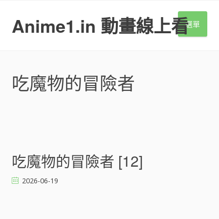
S
k
Anime1.in 動畫線上看
選單
i
p
t
o
c
吃魔物的冒險者
o
n
t
e
n
t
文
吃魔物的冒險者 [12]
章
導
2026-06-19
覽