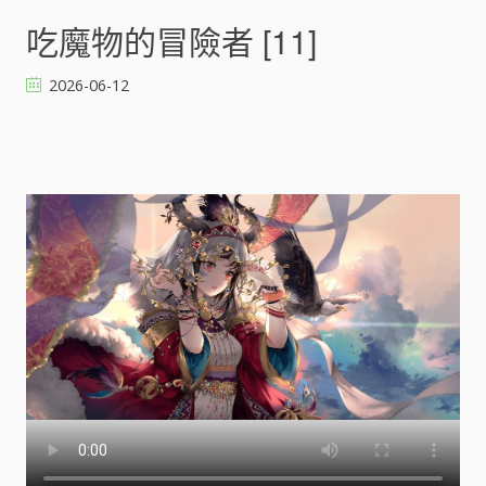
吃
魔
吃魔物的冒險者 [11]
物
的
2026-06-12
冒
險
者
[
]