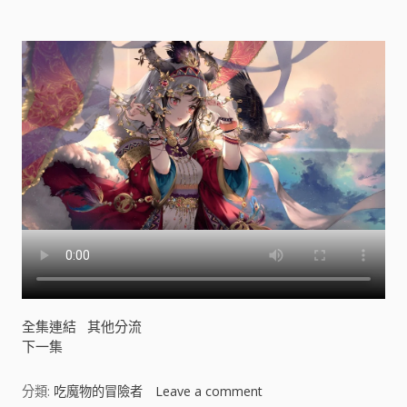
[
]
全集連結
其他分流
下一集
分類:
吃魔物的冒險者
Leave a comment
o