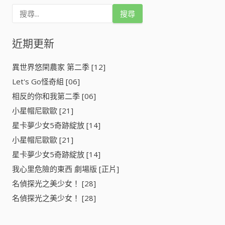
章
搜
冒
導
尋
險
關
者
鍵
近期更新
覽
[
字
]
:
異世界悠閑農家 第二季 [12]
Let's Go怪奇組 [06]
相反的你和我第二季 [06]
小星帽尼歐歐 [21]
星卡夢少女5奇跡綻放 [14]
小星帽尼歐歐 [21]
星卡夢少女5奇跡綻放 [14]
我心里危險的東西 劇場版 [正片]
名偵探光之美少女！ [28]
名偵探光之美少女！ [28]