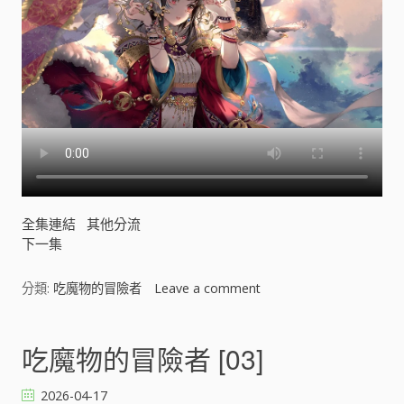
全集連結
其他分流
下一集
分類:
吃魔物的冒險者
Leave a comment
o
n
吃
魔
吃魔物的冒險者 [03]
物
的
2026-04-17
冒