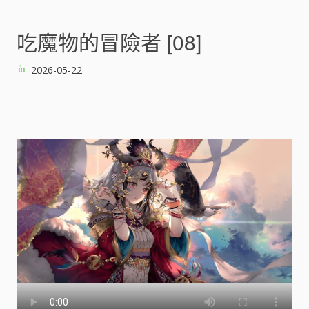
n
吃
魔
吃魔物的冒險者 [08]
物
的
2026-05-22
冒
險
者
[
]