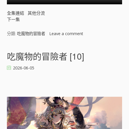
全集連結
其他分流
下一集
分類:
吃魔物的冒險者
Leave a comment
o
n
吃
魔
吃魔物的冒險者 [10]
物
的
2026-06-05
冒
險
者
[
]