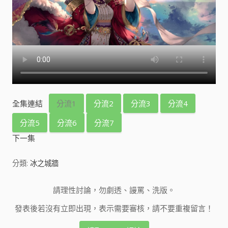
全集連結
分流1
分流2
分流3
分流4
分流5
分流6
分流7
下一集
分類:
冰之城牆
請理性討論，勿劇透、謾罵、洗版。
發表後若沒有立即出現，表示需要審核，請不要重複留言！