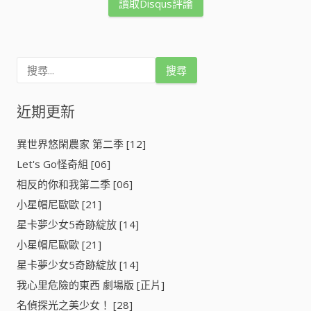
讀取Disqus評論
搜
尋
關
鍵
近期更新
字
:
異世界悠閑農家 第二季 [12]
Let's Go怪奇組 [06]
相反的你和我第二季 [06]
小星帽尼歐歐 [21]
星卡夢少女5奇跡綻放 [14]
小星帽尼歐歐 [21]
星卡夢少女5奇跡綻放 [14]
我心里危險的東西 劇場版 [正片]
名偵探光之美少女！ [28]