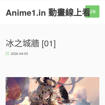
S
k
Anime1.in 動畫線上看
選單
i
p
t
o
c
o
冰之城牆 [01]
n
t
2026-04-03
e
n
t