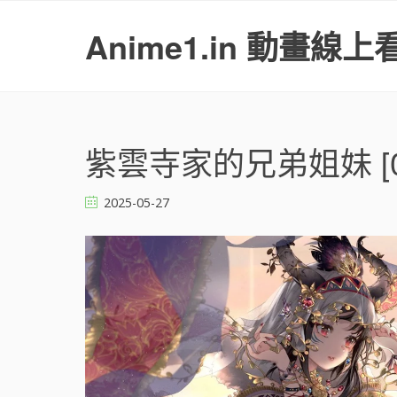
S
k
Anime1.in 動畫線上
i
p
t
o
c
o
紫雲寺家的兄弟姐妹 [0
n
t
2025-05-27
e
n
t