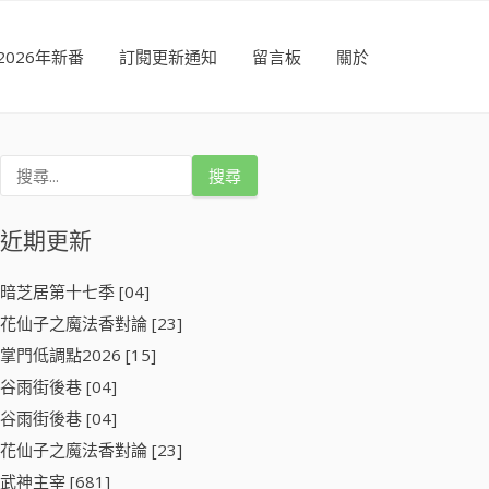
2026年新番
訂閱更新通知
留言板
關於
搜
尋
關
鍵
近期更新
字
:
暗芝居第十七季 [04]
花仙子之魔法香對論 [23]
掌門低調點2026 [15]
谷雨街後巷 [04]
谷雨街後巷 [04]
花仙子之魔法香對論 [23]
武神主宰 [681]