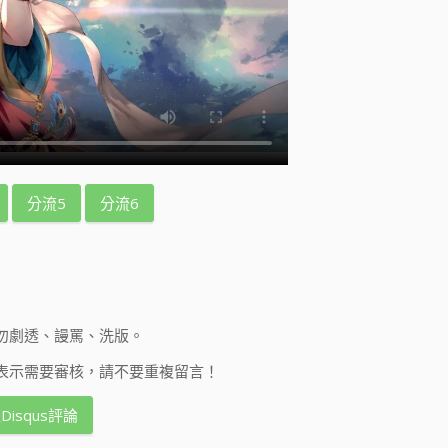
分流5
分流6
勿劇透、謾罵、洗版。
表示需要審核，請不要重複留言！
Disqus評論