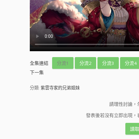
全集連結
分流1
分流2
分流3
分流4
下一集
分類:
紫雲寺家的兄弟姐妹
請理性討論，
發表後若沒有立即出現，
讀取