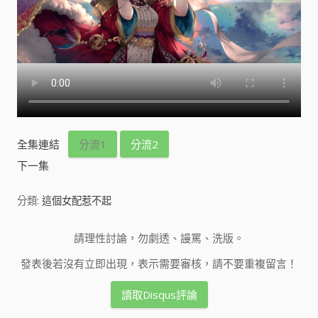
全集連結
分流1
分流2
下一集
分類:
這個女配惹不起
請理性討論，勿劇透、謾罵、洗版。
發表後若沒有立即出現，表示需要審核，請不要重複留言！
讀取Disqus評論