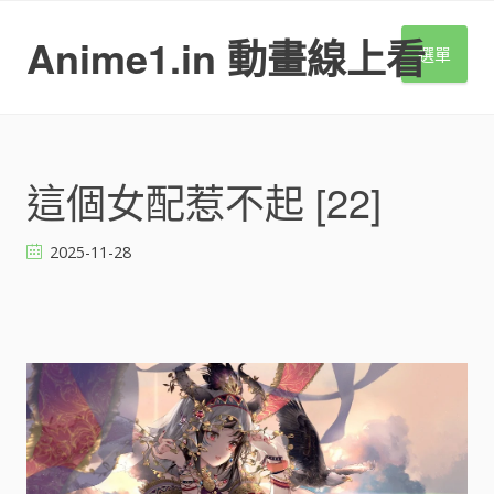
S
k
Anime1.in 動畫線上看
選單
i
p
t
o
c
o
這個女配惹不起 [22]
n
t
2025-11-28
e
n
t