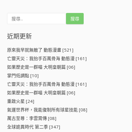
搜
尋
關
鍵
近期更新
字
:
原來我早就無敵了 動態漫畫 [521]
亡靈天災：我抬手百萬骨海 動態漫 [161]
如果歷史是一群喵 大明皇朝篇 [06]
掌門低調點 [10]
亡靈天災：我抬手百萬骨海 動態漫 [161]
如果歷史是一群喵 大明皇朝篇 [06]
重啟火星 [24]
氣運世界杯，我能復制所有球星技能 [08]
萬古至尊：李雲霄傳 [08]
全球詭異時代 第二季 [347]