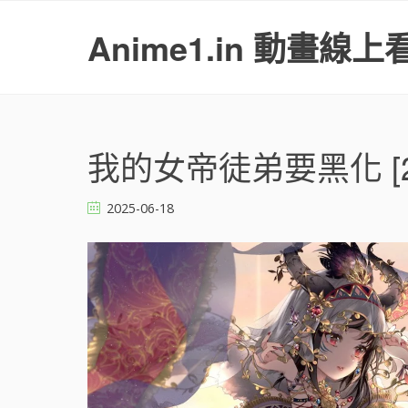
S
k
Anime1.in 動畫線上
i
p
t
o
c
o
我的女帝徒弟要黑化 [2
n
t
2025-06-18
e
n
t