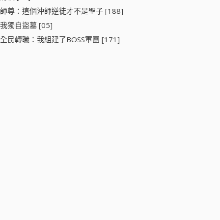
師尊：這個沖師逆徒才不是聖子 [188]
我獨自盜墓 [05]
全民轉職：我組建了BOSS軍團 [171]