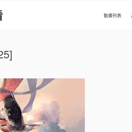
看
動畫列表
5]