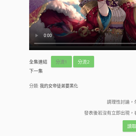
全集連結
分流1
分流2
下一集
分類:
我的女帝徒弟要黑化
請理性討論，
發表後若沒有立即出現，
讀取