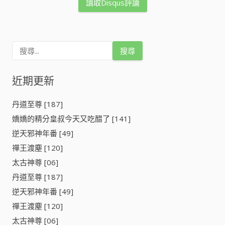
讀取Disqus評論
搜
尋
關
鍵
近期更新
字
:
丹道至尊 [187]
嬌嬌的精分皇叔今天又吃醋了 [141]
逆天邪神年番 [49]
禪王渡塵 [120]
太古神尊 [06]
丹道至尊 [187]
逆天邪神年番 [49]
禪王渡塵 [120]
太古神尊 [06]