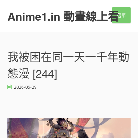
S
k
Anime1.in 動畫線上看
選單
i
p
t
o
c
o
我被困在同一天一千年動
n
t
態漫 [244]
e
n
t
2026-05-29