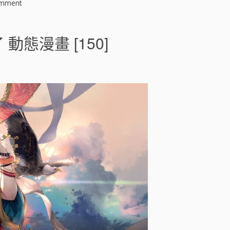
omment
o
n
神
級
態漫畫 [150]
姦
商
：
全
服
求
我
別
薅
了
動
態
漫
畫
[
]