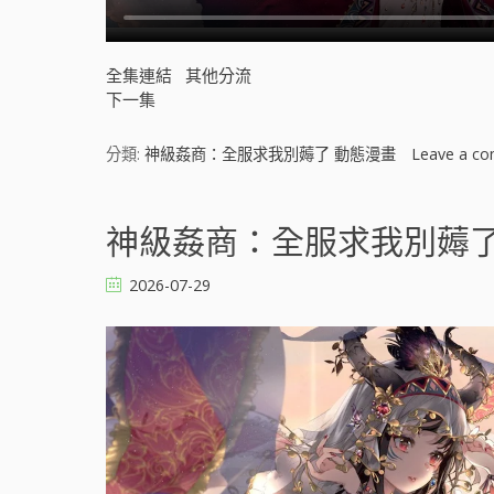
全集連結
其他分流
下一集
分類:
神級姦商：全服求我別薅了 動態漫畫
Leave a c
神級姦商：全服求我別薅了 動
2026-07-29