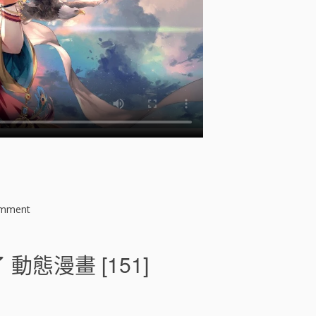
態
漫
畫
[
]
omment
o
n
神
級
態漫畫 [151]
姦
商
：
全