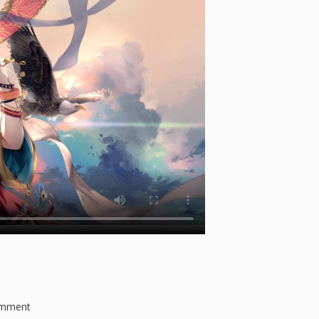
omment
o