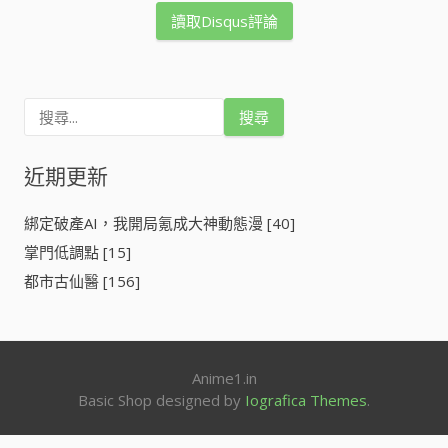
讀取Disqus評論
搜
尋
關
鍵
近期更新
字
:
綁定破產AI，我開局氪成大神動態漫 [40]
掌門低調點 [15]
都市古仙醫 [156]
Anime1.in
Basic Shop designed by
Iografica Themes
.