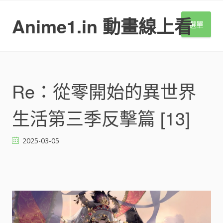
S
k
Anime1.in 動畫線上看
選單
i
p
t
o
c
o
Re：從零開始的異世界
n
t
生活第三季反擊篇 [13]
e
n
t
2025-03-05