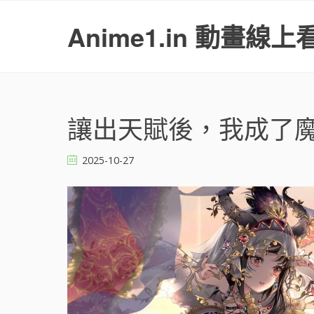
S
k
Anime1.in 動畫線上
i
p
t
o
c
o
讓出天賦後，我成了魔法
n
t
2025-10-27
e
n
t