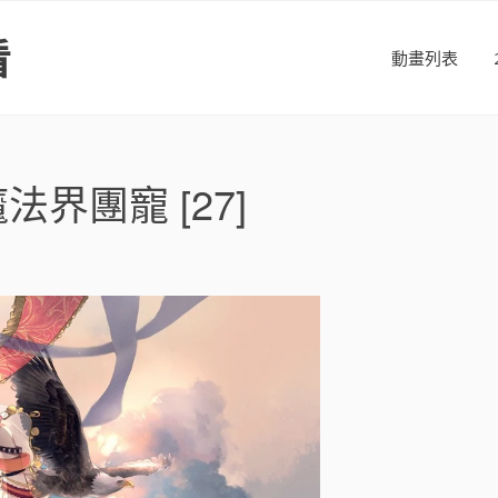
看
動畫列表
界團寵 [27]