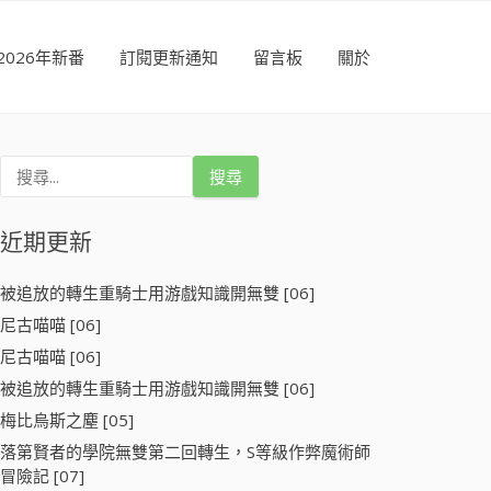
2026年新番
訂閱更新通知
留言板
關於
搜
尋
關
鍵
近期更新
字
:
被追放的轉生重騎士用游戲知識開無雙 [06]
尼古喵喵 [06]
尼古喵喵 [06]
被追放的轉生重騎士用游戲知識開無雙 [06]
梅比烏斯之塵 [05]
落第賢者的學院無雙第二回轉生，S等級作弊魔術師
冒險記 [07]