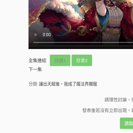
全集連結
分流1
分流2
下一集
分類:
讓出天賦後，我成了魔法界團寵
請理性討論，
發表後若沒有立即出現，
讀取