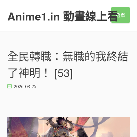
S
k
Anime1.in 動畫線上看
選單
i
p
t
o
c
o
全民轉職：無職的我終結
n
t
了神明！ [53]
e
n
t
2026-03-25