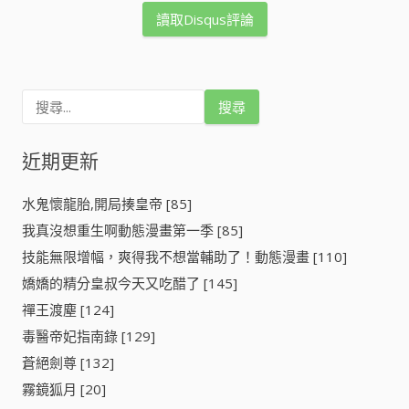
讀取Disqus評論
搜
尋
關
鍵
近期更新
字
:
水鬼懷龍胎,開局揍皇帝 [85]
我真沒想重生啊動態漫畫第一季 [85]
技能無限增幅，爽得我不想當輔助了！動態漫畫 [110]
嬌嬌的精分皇叔今天又吃醋了 [145]
禪王渡塵 [124]
毒醫帝妃指南錄 [129]
蒼絕劍尊 [132]
霧鏡狐月 [20]