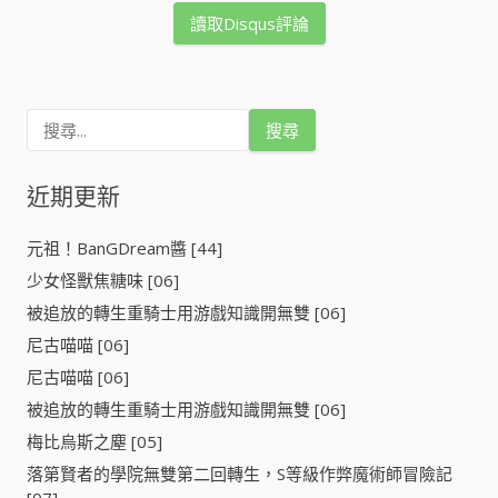
讀取Disqus評論
搜
尋
關
鍵
近期更新
字
:
元祖！BanGDream醬 [44]
少女怪獸焦糖味 [06]
被追放的轉生重騎士用游戲知識開無雙 [06]
尼古喵喵 [06]
尼古喵喵 [06]
被追放的轉生重騎士用游戲知識開無雙 [06]
梅比烏斯之塵 [05]
落第賢者的學院無雙第二回轉生，S等級作弊魔術師冒險記