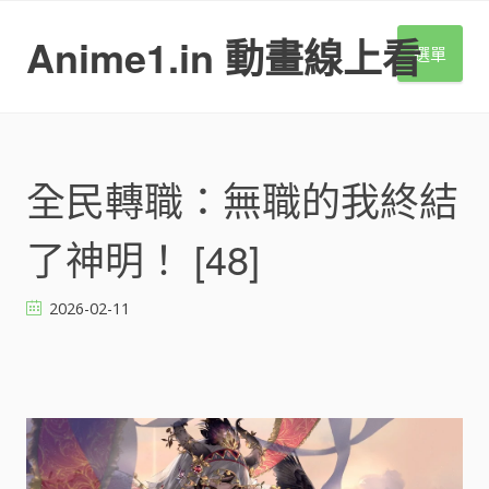
S
k
Anime1.in 動畫線上看
選單
i
p
t
o
c
o
全民轉職：無職的我終結
n
t
了神明！ [48]
e
n
t
2026-02-11