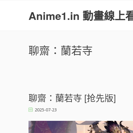
S
k
Anime1.in 動畫線上
i
p
t
o
c
聊齋：蘭若寺
o
n
t
e
n
t
文
聊齋：蘭若寺 [抢先版]
章
導
2025-07-23
覽