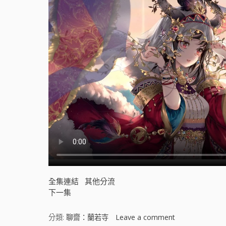
]
全集連結
其他分流
下一集
分類:
聊齋：蘭若寺
Leave a comment
o