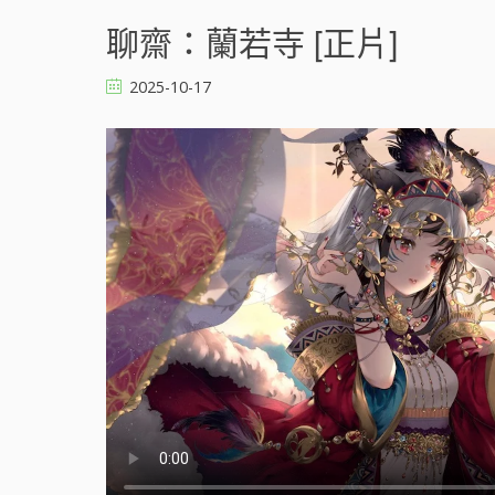
聊
齋
聊齋：蘭若寺 [正片]
：
蘭
2025-10-17
若
寺
[
]