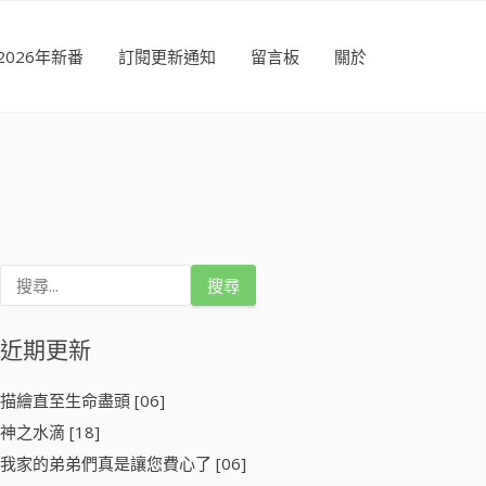
2026年新番
訂閱更新通知
留言板
關於
搜
尋
關
鍵
近期更新
字
:
描繪直至生命盡頭 [06]
神之水滴 [18]
我家的弟弟們真是讓您費心了 [06]