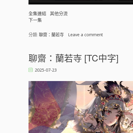
全集連結
其他分流
下一集
分類:
聊齋：蘭若寺
Leave a comment
o
n
聊
齋
聊齋：蘭若寺 [TC中字]
：
蘭
2025-07-23
若
寺
[
]