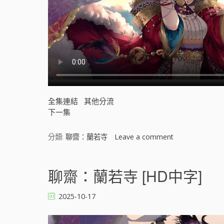
全集連結
其他分流
下一集
分類:
聊齋：蘭若寺
Leave a comment
o
n
聊
齋
聊齋：蘭若寺 [HD中字]
：
蘭
2025-10-17
若
寺
[