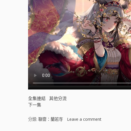
全集連結
其他分流
下一集
分類:
聊齋：蘭若寺
Leave a comment
o
n