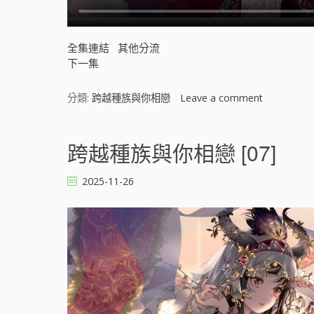
全集連結
其他分流
下一集
分類:
跨越種族與你相戀
Leave a comment
o
n
跨
越
跨越種族與你相戀 [07]
種
族
2025-11-26
與
你
相
戀
[
]