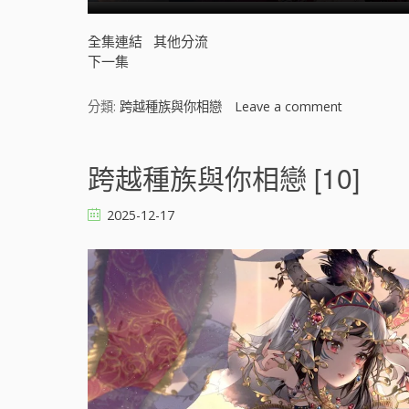
全集連結
其他分流
下一集
分類:
跨越種族與你相戀
Leave a comment
o
n
跨
越
跨越種族與你相戀 [10]
種
族
2025-12-17
與
你
相
戀
[
]