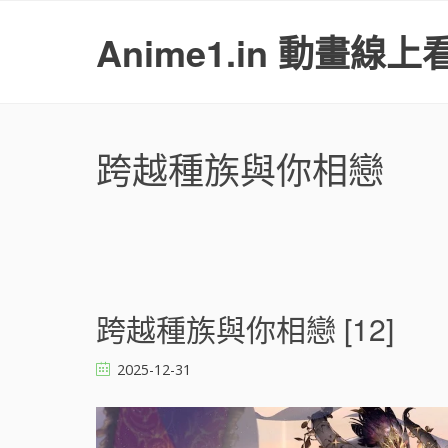
S
k
Anime1.in 動畫線上
i
p
t
o
c
跨越種族與你相戀
o
n
t
e
n
t
文
跨越種族與你相戀 [12]
章
導
2025-12-31
覽