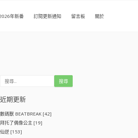
2026年新番
訂閱更新通知
留言板
關於
搜
尋
關
鍵
近期更新
字
:
數碼獸 BEATBREAK [42]
拜托了偶像公主 [19]
仙逆 [153]