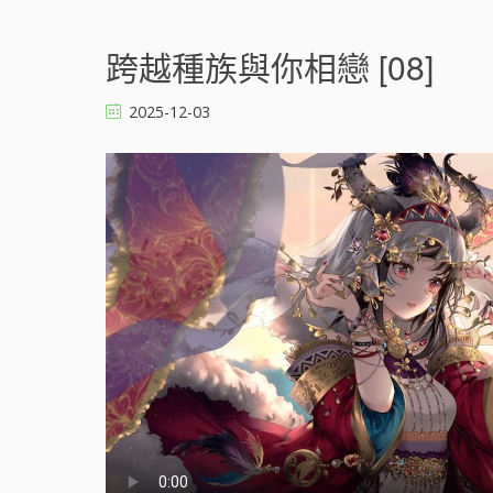
n
跨
越
跨越種族與你相戀 [08]
種
族
2025-12-03
與
你
相
戀
[
]