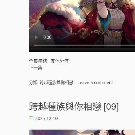
全集連結
其他分流
下一集
分類:
跨越種族與你相戀
Leave a comment
o
n
跨
越
跨越種族與你相戀 [09]
種
族
2025-12-10
與
你
相