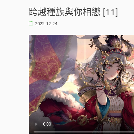
跨
越
跨越種族與你相戀 [11]
種
族
2025-12-24
與
你
相
戀
[
]