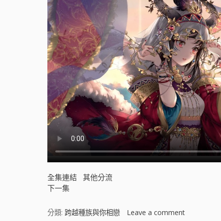
戀
[
]
全集連結
其他分流
下一集
分類:
跨越種族與你相戀
Leave a comment
o