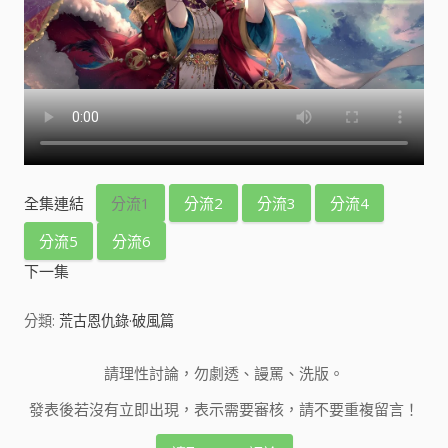
全集連結
分流1
分流2
分流3
分流4
分流5
分流6
下一集
分類:
荒古恩仇錄·破風篇
請理性討論，勿劇透、謾罵、洗版。
發表後若沒有立即出現，表示需要審核，請不要重複留言！