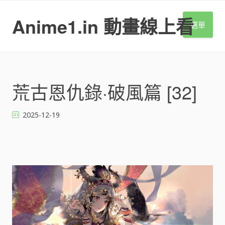
S
k
Anime1.in 動畫線上看
選單
i
p
t
o
c
o
荒古恩仇錄·破風篇 [32]
n
t
2025-12-19
e
n
t