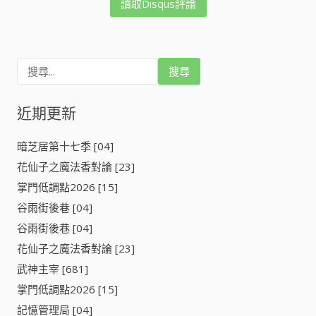
讀取Disqus評論
搜
尋
關
鍵
近期更新
字
:
暗芝居第十七季 [04]
花仙子之魔法香對論 [23]
掌門低調點2026 [15]
谷雨街後巷 [04]
谷雨街後巷 [04]
花仙子之魔法香對論 [23]
武神主宰 [681]
掌門低調點2026 [15]
記憶管理局 [04]