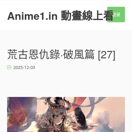
S
k
Anime1.in 動畫線上看
選單
i
p
t
o
c
o
荒古恩仇錄·破風篇 [27]
n
t
2025-12-03
e
n
t