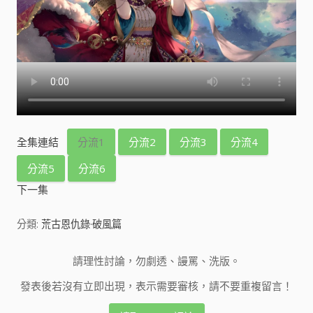
全集連結
分流1
分流2
分流3
分流4
分流5
分流6
下一集
分類:
荒古恩仇錄·破風篇
請理性討論，勿劇透、謾罵、洗版。
發表後若沒有立即出現，表示需要審核，請不要重複留言！