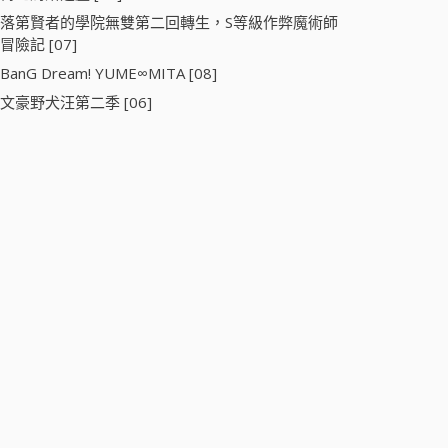
落第賢者的學院無雙第二回轉生，S等級作弊魔術師
冒險記 [07]
BanG Dream! YUME∞MITA [08]
文豪野犬汪第二季 [06]