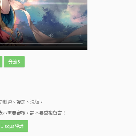
分流5
勿劇透、謾罵、洗版。
表示需要審核，請不要重複留言！
Disqus評論