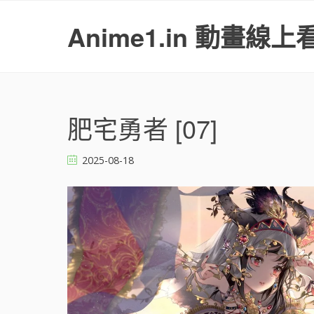
S
k
Anime1.in 動畫線上
i
p
t
o
c
o
肥宅勇者 [07]
n
t
2025-08-18
e
n
t