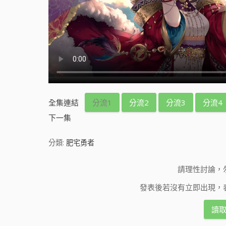
全集連結
分流1
分流2
分流3
分流4
下一集
分類:
肥宅勇者
請理性討論，
發表後若沒有立即出現，
讀取