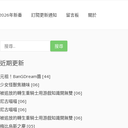
2026年新番
訂閱更新通知
留言板
關於
搜
尋
關
鍵
近期更新
字
:
元祖！BanGDream醬 [44]
少女怪獸焦糖味 [06]
被追放的轉生重騎士用游戲知識開無雙 [06]
尼古喵喵 [06]
尼古喵喵 [06]
被追放的轉生重騎士用游戲知識開無雙 [06]
梅比烏斯之塵 [05]