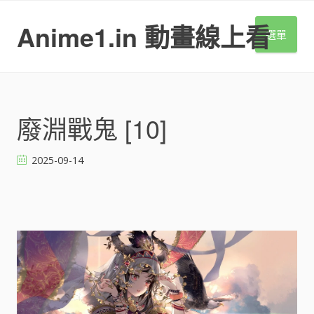
S
k
Anime1.in 動畫線上看
選單
i
p
t
o
c
o
廢淵戰鬼 [10]
n
t
2025-09-14
e
n
t