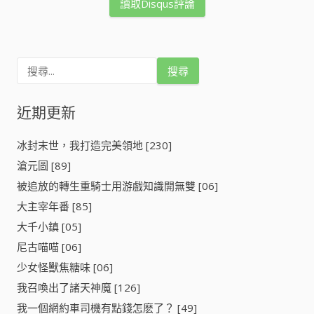
讀取Disqus評論
搜
尋
關
鍵
近期更新
字
:
冰封末世，我打造完美領地 [230]
滄元圖 [89]
被追放的轉生重騎士用游戲知識開無雙 [06]
大主宰年番 [85]
大千小鎮 [05]
尼古喵喵 [06]
少女怪獸焦糖味 [06]
我召喚出了諸天神魔 [126]
我一個網約車司機有點錢怎麽了？ [49]