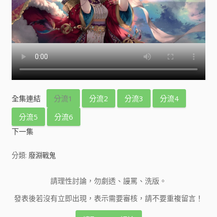
全集連結
分流1
分流2
分流3
分流4
分流5
分流6
下一集
分類:
廢淵戰鬼
請理性討論，勿劇透、謾罵、洗版。
發表後若沒有立即出現，表示需要審核，請不要重複留言！