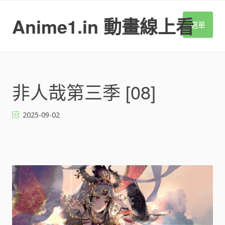
S
k
Anime1.in 動畫線上看
選單
i
p
t
o
c
o
非人哉第三季 [08]
n
t
2025-09-02
e
n
t