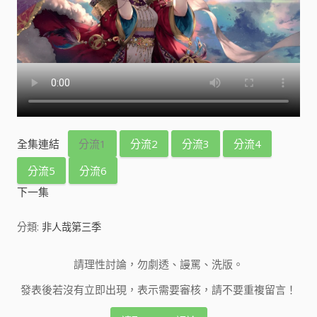
全集連結
分流1
分流2
分流3
分流4
分流5
分流6
下一集
分類:
非人哉第三季
請理性討論，勿劇透、謾罵、洗版。
發表後若沒有立即出現，表示需要審核，請不要重複留言！