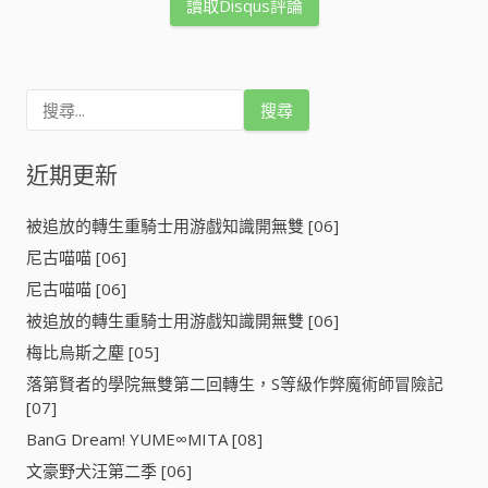
讀取Disqus評論
搜
尋
關
鍵
近期更新
字
:
被追放的轉生重騎士用游戲知識開無雙 [06]
尼古喵喵 [06]
尼古喵喵 [06]
被追放的轉生重騎士用游戲知識開無雙 [06]
梅比烏斯之塵 [05]
落第賢者的學院無雙第二回轉生，S等級作弊魔術師冒險記
[07]
BanG Dream! YUME∞MITA [08]
文豪野犬汪第二季 [06]