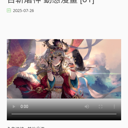
屠
神
2025-07-26
動
態
漫
畫
[
]