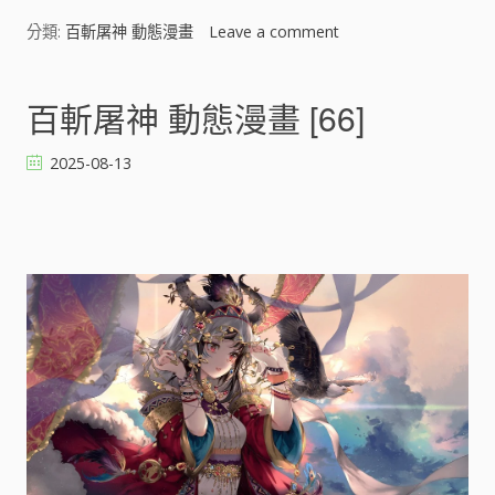
分類:
百斬屠神 動態漫畫
Leave a comment
o
n
百
斬
百斬屠神 動態漫畫 [66]
屠
神
2025-08-13
動
態
漫
畫
[
]