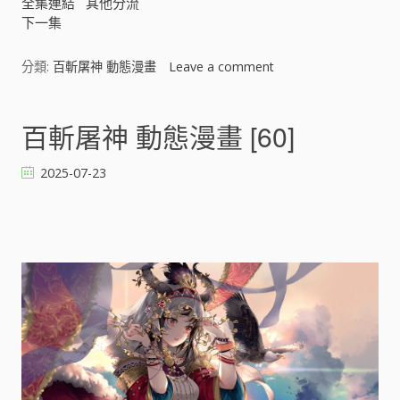
全集連結
其他分流
下一集
分類:
百斬屠神 動態漫畫
Leave a comment
o
n
百
斬
百斬屠神 動態漫畫 [60]
屠
神
2025-07-23
動
態
漫
畫
[
]