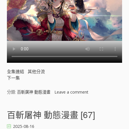
全集連結
其他分流
下一集
分類:
百斬屠神 動態漫畫
Leave a comment
o
n
百
斬
百斬屠神 動態漫畫 [67]
屠
神
2025-08-16
動