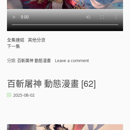
全集連結
其他分流
下一集
分類:
百斬屠神 動態漫畫
Leave a comment
o
n
百
斬
百斬屠神 動態漫畫 [62]
屠
神
2025-08-02
動
態
漫
畫
[
]