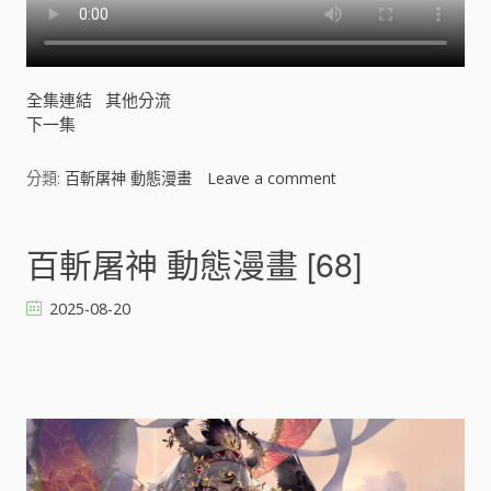
全集連結
其他分流
下一集
分類:
百斬屠神 動態漫畫
Leave a comment
o
n
百
斬
百斬屠神 動態漫畫 [68]
屠
神
2025-08-20
動
態
漫
畫
[
]