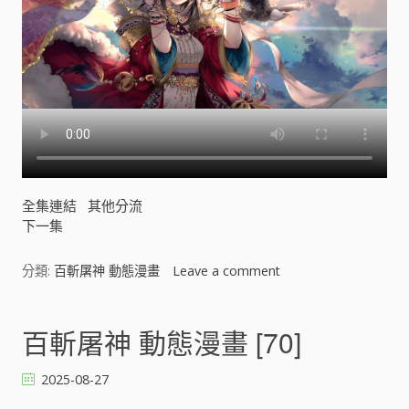
全集連結
其他分流
下一集
分類:
百斬屠神 動態漫畫
Leave a comment
o
n
百
斬
百斬屠神 動態漫畫 [70]
屠
神
2025-08-27
動
態