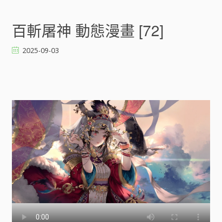
n
百
斬
百斬屠神 動態漫畫 [72]
屠
神
2025-09-03
動
態
漫
畫
[
]