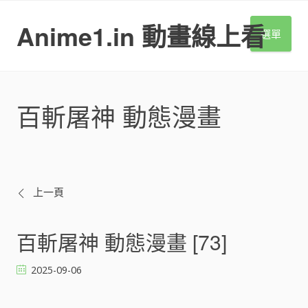
S
k
Anime1.in 動畫線上看
選單
i
p
t
o
c
百斬屠神 動態漫畫
o
n
t
e
n
t
文
上一頁
章
百斬屠神 動態漫畫 [73]
導
2025-09-06
覽