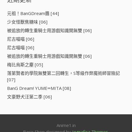
字
]
:
元祖！BanGDream醬 [44]
少女怪獸焦糖味 [06]
被追放的轉生重騎士用游戲知識開無雙 [06]
尼古喵喵 [06]
尼古喵喵 [06]
被追放的轉生重騎士用游戲知識開無雙 [06]
梅比烏斯之塵 [05]
落第賢者的學院無雙第二回轉生，S等級作弊魔術師冒險記
[07]
BanG Dream! YUME∞MITA [08]
文豪野犬汪第二季 [06]
Anime1.in
Basic Shop designed by
Iografica Themes
.