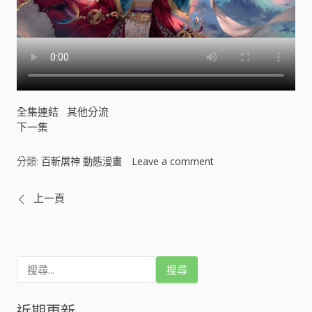
全集連結
其他分流
下一集
分類:
百斬屠神 動態漫畫
Leave a comment
o
n
百
文
上一頁
斬
屠
章
神
動
導
態
搜
尋
漫
關
覽
畫
鍵
近期更新
[