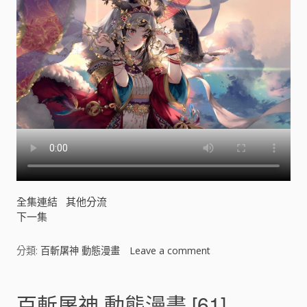
全集連結
其他分流
下一集
分類:
百斬屠神 動態漫畫
Leave a comment
o
n
百
斬
百斬屠神 動態漫畫 [61]