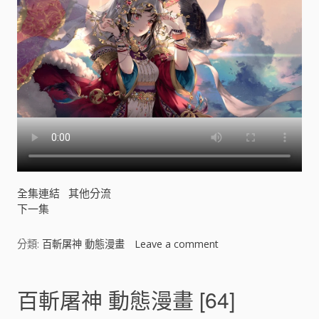
全集連結
其他分流
下一集
分類:
百斬屠神 動態漫畫
Leave a comment
o
n
百
斬
百斬屠神 動態漫畫 [64]
屠
神