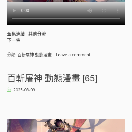
全集連結
其他分流
下一集
分類:
百斬屠神 動態漫畫
Leave a comment
o
n
百
斬
百斬屠神 動態漫畫 [65]
屠
神
2025-08-09
動
態
漫
畫
[
]