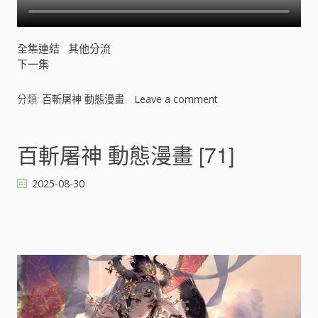
全集連結
其他分流
下一集
分類:
百斬屠神 動態漫畫
Leave a comment
o
n
百
斬
百斬屠神 動態漫畫 [71]
屠
神
2025-08-30
動
態
漫
畫
[
]