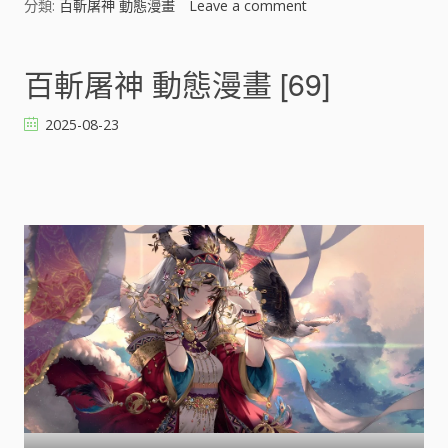
分類:
百斬屠神 動態漫畫
Leave a comment
o
n
百
斬
百斬屠神 動態漫畫 [69]
屠
神
2025-08-23
動
態
漫
畫
[
]