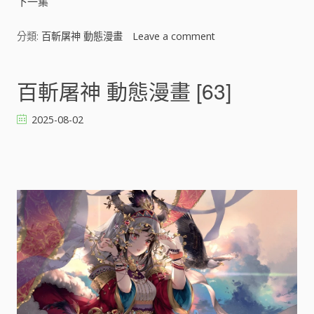
下一集
分類:
百斬屠神 動態漫畫
Leave a comment
o
n
百
斬
百斬屠神 動態漫畫 [63]
屠
神
2025-08-02
動
態
漫
畫
[
]