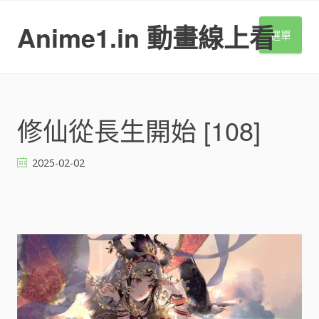
S
k
Anime1.in 動畫線上看
選單
i
p
t
o
c
o
修仙從長生開始 [108]
n
t
2025-02-02
e
n
t