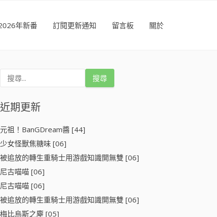
2026年新番
訂閱更新通知
留言板
關於
搜
尋
關
鍵
近期更新
字
:
元祖！BanGDream醬 [44]
少女怪獸焦糖味 [06]
被追放的轉生重騎士用游戲知識開無雙 [06]
尼古喵喵 [06]
尼古喵喵 [06]
被追放的轉生重騎士用游戲知識開無雙 [06]
梅比烏斯之塵 [05]