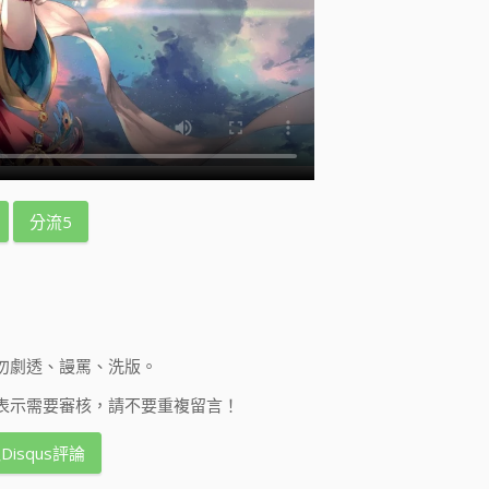
分流5
勿劇透、謾罵、洗版。
表示需要審核，請不要重複留言！
Disqus評論