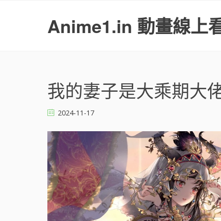
S
k
Anime1.in 動畫線上
i
p
t
o
c
o
我的妻子是大乘期大佬 [
n
t
2024-11-17
e
n
t