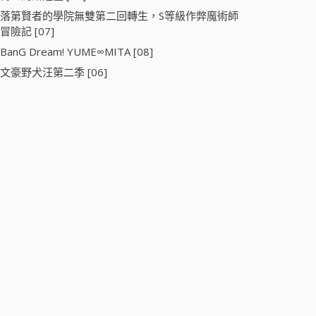
落第賢者的學院無雙第二回轉生，S等級作弊魔術師
冒險記 [07]
BanG Dream! YUME∞MITA [08]
文豪野犬汪第二季 [06]