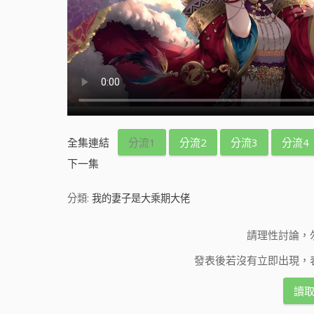
全集連結
分流1
分流2
分流3
分流4
下一集
分類:
我的妻子是大乘期大佬
請理性討論，
發表後若沒有立即出現，
讀取