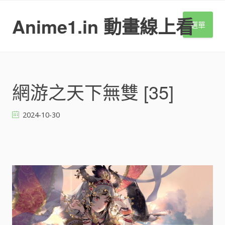
S
k
Anime1.in 動畫線上看
選單
i
p
t
o
c
o
網游之天下無雙 [35]
n
t
2024-10-30
e
n
t