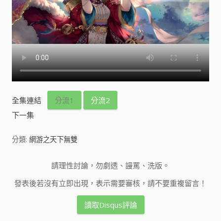
全集連結
分流1
分流2
下一集
分類:
網游之天下無雙
請理性討論，勿劇透、謾罵、洗版。
發表後若沒有立即出現，表示需要審核，請不要重複留言！
讀取Disqus評論