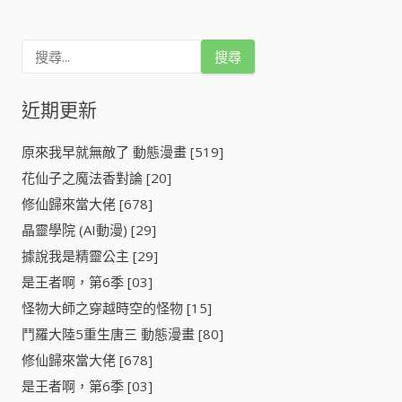
搜
尋
關
鍵
近期更新
字
:
原來我早就無敵了 動態漫畫 [519]
花仙子之魔法香對論 [20]
修仙歸來當大佬 [678]
晶靈學院 (AI動漫) [29]
據說我是精靈公主 [29]
​是王者啊，第6季​ [03]
​怪物大師之穿越時空的怪物​ [15]
鬥羅大陸5重生唐三 動態漫畫 [80]
修仙歸來當大佬 [678]
​是王者啊，第6季​ [03]