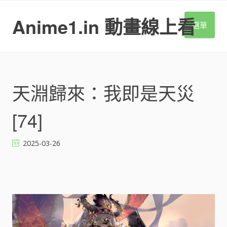
S
k
Anime1.in 動畫線上看
選單
i
p
t
o
c
o
天淵歸來：我即是天災
n
t
[74]
e
n
t
2025-03-26