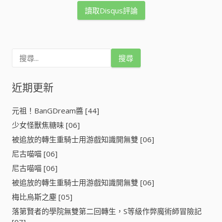
讀取Disqus評論
搜
尋
關
鍵
近期更新
字
:
元祖！BanGDream醬 [44]
少女怪獸焦糖味 [06]
被追放的轉生重騎士用游戲知識開無雙 [06]
尼古喵喵 [06]
尼古喵喵 [06]
被追放的轉生重騎士用游戲知識開無雙 [06]
梅比烏斯之塵 [05]
落第賢者的學院無雙第二回轉生，S等級作弊魔術師冒險記