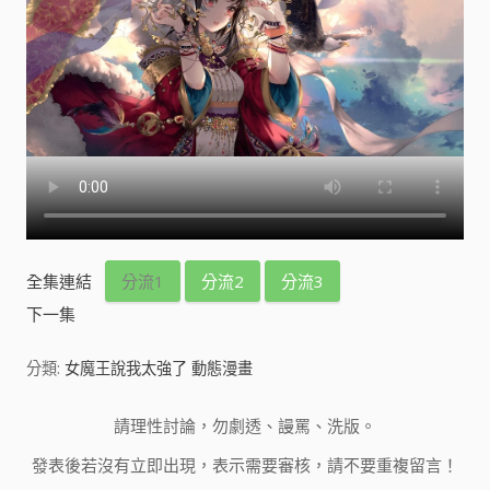
全集連結
分流1
分流2
分流3
下一集
分類:
女魔王說我太強了 動態漫畫
請理性討論，勿劇透、謾罵、洗版。
發表後若沒有立即出現，表示需要審核，請不要重複留言！