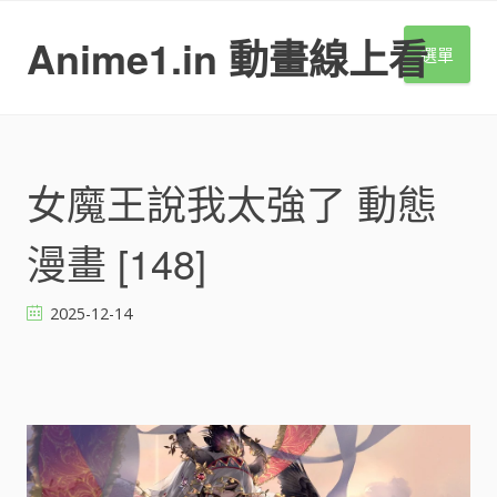
S
k
Anime1.in 動畫線上看
選單
i
p
t
o
c
o
女魔王說我太強了 動態
n
t
漫畫 [148]
e
n
t
2025-12-14