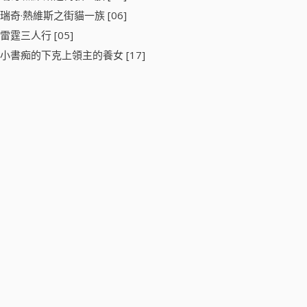
瑞奇·熱維斯之街貓一族 [06]
雷霆三人行 [05]
小書痴的下克上領主的養女 [17]