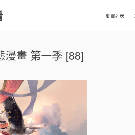
看
動畫列表
畫 第一季 [88]