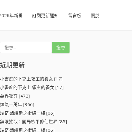
2026年新番
訂閱更新通知
留言板
關於
搜
尋
關
鍵
近期更新
字
:
小書痴的下克上領主的養女 [17]
小書痴的下克上 領主的養女 [17]
萬界獨尊 [472]
煉氣十萬年 [366]
瑞奇·熱維斯之街貓一族 [06]
無限抽取：開局核平修仙世界 [85]
瑞奇·熱維斯之街貓一族 [06]