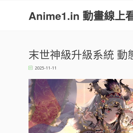
S
k
Anime1.in 動畫線上
i
p
t
o
c
o
末世神級升級系統 動態漫
n
t
2025-11-11
e
n
t