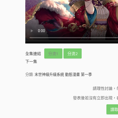
全集連結
分流1
分流2
下一集
分類:
末世神級升級系統 動態漫畫 第一季
請理性討論，
發表後若沒有立即出現，
讀取