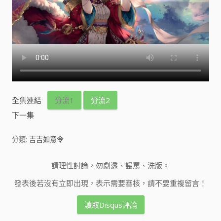
全集連結
分流1
分流2
下一集
分類:
吉吉如意令
請理性討論，勿劇透、謾罵、洗版。
發表後若沒有立即出現，表示需要審核，請不要重複留言！
讀取Disqus評論