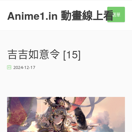
S
k
Anime1.in 動畫線上看
選單
i
p
t
o
c
o
吉吉如意令 [15]
n
t
2024-12-17
e
n
t