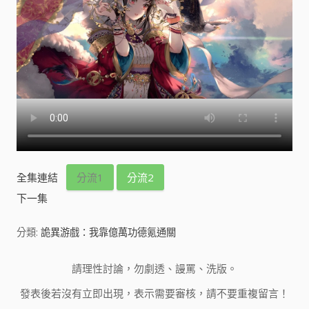
全集連結
分流1
分流2
下一集
分類:
詭異游戲：我靠億萬功德氪通關
請理性討論，勿劇透、謾罵、洗版。
發表後若沒有立即出現，表示需要審核，請不要重複留言！