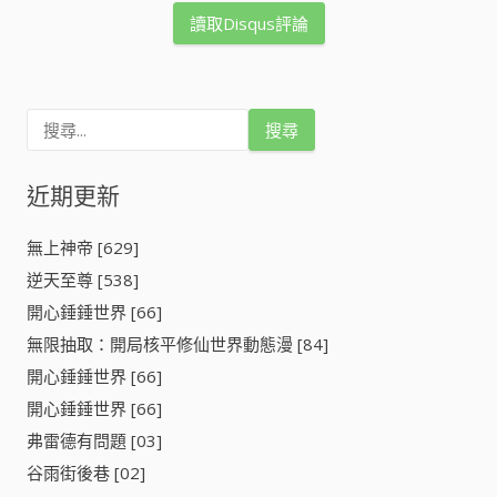
讀取Disqus評論
搜
尋
關
鍵
近期更新
字
:
無上神帝 [629]
逆天至尊 [538]
開心錘錘世界 [66]
無限抽取：開局核平修仙世界動態漫 [84]
開心錘錘世界 [66]
開心錘錘世界 [66]
弗雷德有問題 [03]
谷雨街後巷 [02]