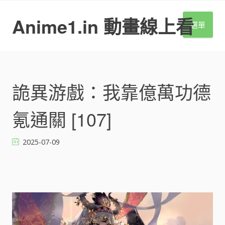
S
k
Anime1.in 動畫線上看
選單
i
p
t
o
c
o
詭異游戲：我靠億萬功德
n
t
氪通關 [107]
e
n
t
2025-07-09