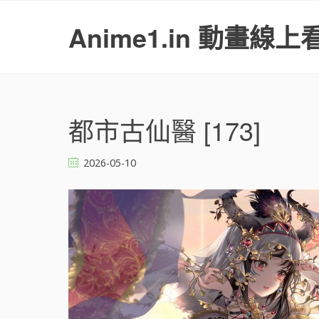
S
k
Anime1.in 動畫線上
i
p
t
o
c
o
都市古仙醫 [173]
n
t
2026-05-10
e
n
t