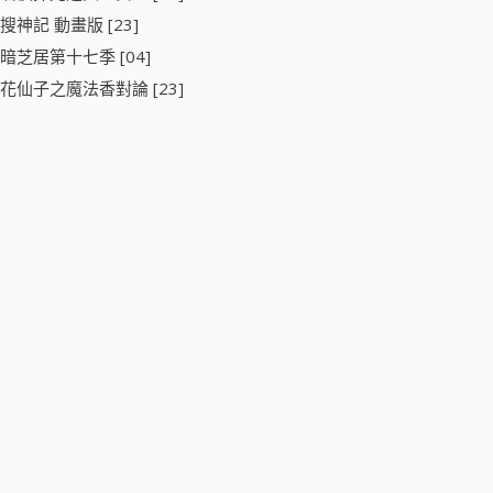
搜神記 動畫版 [23]
暗芝居第十七季 [04]
花仙子之魔法香對論 [23]