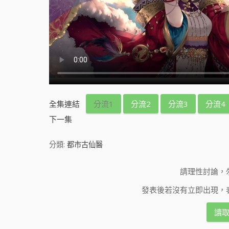
全集連結
分流1
分流2
分流3
分流4
下一集
分類:
都市古仙醫
請理性討論，
發表後若沒有立即出現，
讀取