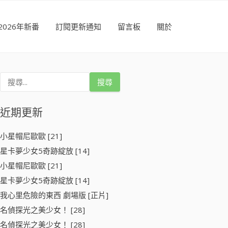
2026年新番
訂閱更新通知
留言板
關於
搜
尋
關
鍵
近期更新
字
:
小星帽尼歐歐 [21]
星卡夢少女5奇跡綻放 [14]
小星帽尼歐歐 [21]
星卡夢少女5奇跡綻放 [14]
我心里危險的東西 劇場版 [正片]
名偵探光之美少女！ [28]
名偵探光之美少女！ [28]