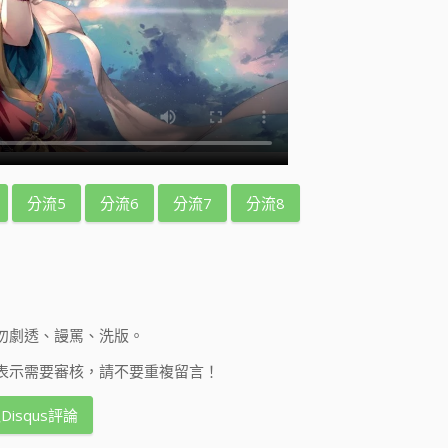
分流5
分流6
分流7
分流8
勿劇透、謾罵、洗版。
表示需要審核，請不要重複留言！
Disqus評論